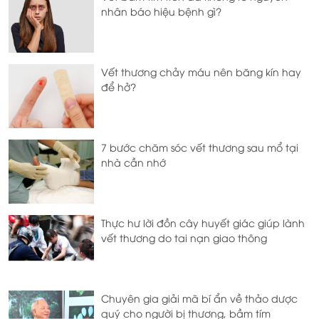
nhân báo hiệu bệnh gì?
Vết thương chảy máu nên băng kín hay
để hở?
7 bước chăm sóc vết thương sau mổ tại
nhà cần nhớ
Thực hư lời đồn cây huyết giác giúp lành
vết thương do tai nạn giao thông
Chuyên gia giải mã bí ẩn về thảo dược
quý cho người bị thương, bầm tím