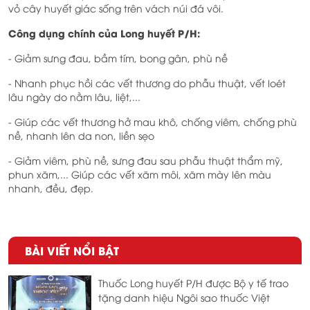
vỏ cây huyết giác sống trên vách núi đá vôi.
Công dụng chính của Long huyết P/H:
- Giảm sưng đau, bầm tím, bong gân, phù nề
- Nhanh phục hồi các vết thương do phẫu thuật, vết loét
lâu ngày do nằm lâu, liệt,...
- Giúp các vết thương hở mau khô, chống viêm, chống phù
nề, nhanh lên da non, liền sẹo
- Giảm viêm, phù nề, sưng đau sau phẫu thuật thẩm mỹ,
phun xăm,... Giúp các vết xăm môi, xăm mày lên màu
nhanh, đều, đẹp.
BÀI VIẾT NỔI BẬT
Thuốc Long huyết P/H được Bộ y tế trao
tặng danh hiệu Ngôi sao thuốc Việt