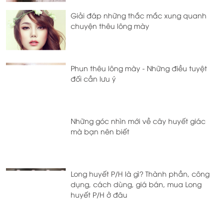
Giải đáp những thắc mắc xung quanh
chuyện thêu lông mày
Phun thêu lông mày - Những điều tuyệt
đối cần lưu ý
Những góc nhìn mới về cây huyết giác
mà bạn nên biết
Long huyết P/H là gì? Thành phần, công
dụng, cách dùng, giá bán, mua Long
huyết P/H ở đâu