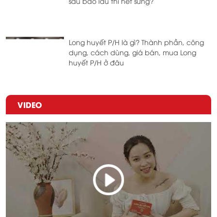
sau bao lâu thì hết sưng?
Long huyết P/H là gì? Thành phần, công
dụng, cách dùng, giá bán, mua Long
huyết P/H ở đâu
VIDEO