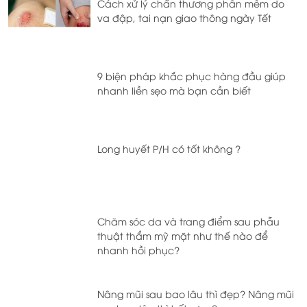
Cách xử lý chấn thương phần mềm do
va đập, tai nạn giao thông ngày Tết
9 biện pháp khắc phục hàng đầu giúp
nhanh liền sẹo mà bạn cần biết
Long huyết P/H có tốt không ?
Chăm sóc da và trang điểm sau phẫu
thuật thẩm mỹ mặt như thế nào để
nhanh hồi phục?
Nâng mũi sau bao lâu thì đẹp? Nâng mũi