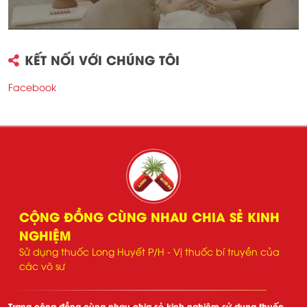
KẾT NỐI VỚI CHÚNG TÔI
Facebook
CỘNG ĐỒNG CÙNG NHAU CHIA SẺ KINH
NGHIỆM
Sử dụng thuốc Long Huyết P/H - Vị thuốc bí truyền của
các võ sư
Trang cộng đồng cùng nhau chia sẻ kinh nghiệm sử dụng thuốc