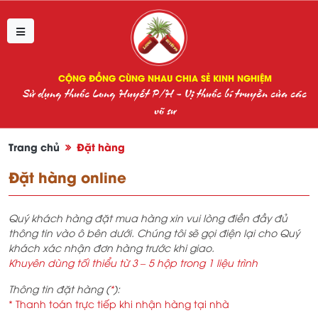
CỘNG ĐỒNG CÙNG NHAU CHIA SẺ KINH NGHIỆM
Sử dụng thuốc Long Huyết P/H - Vị thuốc bí truyền của các
võ sư
Trang chủ
Đặt hàng
Đặt hàng online
Quý khách hàng đặt mua hàng xin vui lòng điền đầy đủ
thông tin vào ô bên dưới. Chúng tôi sẽ gọi điện lại cho Quý
khách xác nhận đơn hàng trước khi giao.
Khuyên dùng tối thiểu từ 3 – 5 hộp trong 1 liệu trình
Thông tin đặt hàng (
*
):
* Thanh toán trực tiếp khi nhận hàng tại nhà