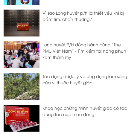
Vì sao Long huyết p/h là thiết yếu khi bị
bầm tím, chấn thương?
Long huyết P/H đồng hành cùng “The
PMU Việt Nam” - Tìm kiếm tài năng phun
xăm thẩm mỹ
Tác dụng dược lý và ứng dụng lâm sàng
của vị thuốc huyết giác
Khoa học chứng minh huyết giác có tác
dụng tan cục máu đông