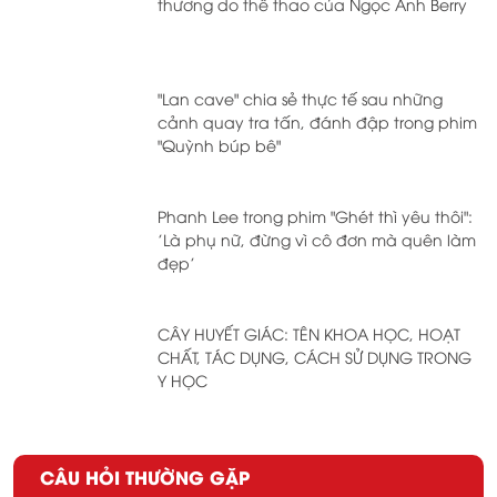
thương do thể thao của Ngọc Anh Berry
"Lan cave" chia sẻ thực tế sau những
cảnh quay tra tấn, đánh đập trong phim
"Quỳnh búp bê"
Phanh Lee trong phim "Ghét thì yêu thôi":
'Là phụ nữ, đừng vì cô đơn mà quên làm
đẹp'
CÂY HUYẾT GIÁC: TÊN KHOA HỌC, HOẠT
CHẤT, TÁC DỤNG, CÁCH SỬ DỤNG TRONG
Y HỌC
CÂU HỎI THƯỜNG GẶP