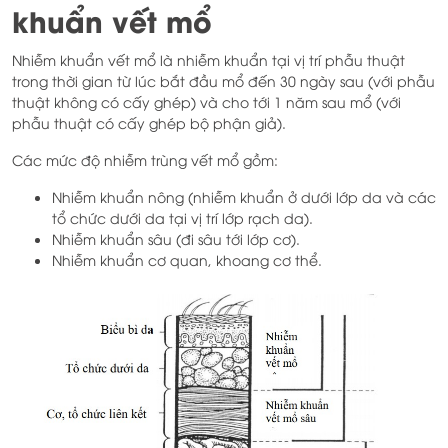
khuẩn vết mổ
Nhiễm khuẩn vết mổ là nhiễm khuẩn tại vị trí phẫu thuật
trong thời gian từ lúc bắt đầu mổ đến 30 ngày sau (với phẫu
thuật không có cấy ghép) và cho tới 1 năm sau mổ (với
phẫu thuật có cấy ghép bộ phận giả).
Các mức độ nhiễm trùng vết mổ gồm:
Nhiễm khuẩn nông (nhiễm khuẩn ở dưới lớp da và các
tổ chức dưới da tại vị trí lớp rạch da).
Nhiễm khuẩn sâu (đi sâu tới lớp cơ).
Nhiễm khuẩn cơ quan, khoang cơ thể.