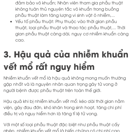
đảm bảo vô khuẩn; Nhân viên tham gia phẫu thuật
không tuân thủ nguyên tắc vô khuẩn trong buồng
phẫu thuật làm tăng lượng vi sinh vật ô nhiễm,...
Yếu tố phẫu thuật: Phụ thuộc vào thời gian phẫu
thuật, loại phẫu thuật và thao tác phẫu thuật,... Thời
gian phẫu thuật càng dài, nguy cơ nhiễm khuẩn càng
cao.
3. Hậu quả của nhiễm khuẩn
vết mổ rất nguy hiểm
Nhiễm khuẩn vết mổ là hậu quả không mong muốn thường
gặp nhất và là nguyên nhân quan trọng gây tử vong ở
người bệnh được phẫu thuật trên toàn thế giới.
Hậu quả khi bị nhiễm khuẩn vết mổ: kéo dài thời gian nằm
viện, gây đau đớn, khó khăn trong sinh hoạt, tăng chi phí
điều trị và nguy hiểm hơn là tăng tỉ lệ tử vong.
Với một số loại phẫu thuật đặc biệt như phẫu thuật cấy
ghép, nhiễm khuẩn vết mổ là biến chứng có chi phí cao