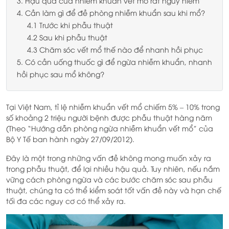
3. Hậu quả của nhiễm khuẩn vết mổ rất nguy hiểm
4. Cần làm gì để đề phòng nhiễm khuẩn sau khi mổ?
4.1 Trước khi phẫu thuật
4.2 Sau khi phẫu thuật
4.3 Chăm sóc vết mổ thế nào để nhanh hồi phục
5. Có cần uống thuốc gì để ngừa nhiễm khuẩn, nhanh
hồi phục sau mổ không?
Tại Việt Nam, tỉ lệ nhiễm khuẩn vết mổ chiếm 5% – 10% trong
số khoảng 2 triệu người bệnh được phẫu thuật hàng năm
(Theo “Hướng dẫn phòng ngừa nhiễm khuẩn vết mổ” của
Bộ Y Tế ban hành ngày 27/09/2012).
Đây là một trong những vấn đề không mong muốn xảy ra
trong phẫu thuật, để lại nhiều hậu quả. Tuy nhiên, nếu nắm
vững cách phòng ngừa và các bước chăm sóc sau phẫu
thuật, chúng ta có thể kiểm soát tốt vấn đề này và hạn chế
tối đa các nguy cơ có thể xảy ra.