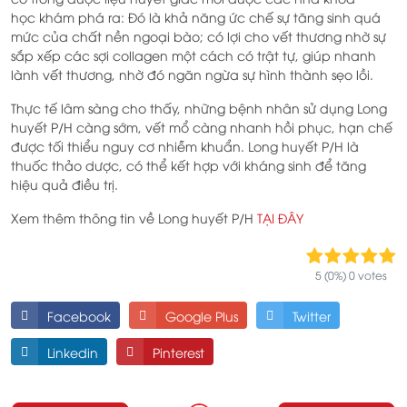
học khám phá ra: Đó là khả năng ức chế sự tăng sinh quá
mức của chất nền ngoại bào; có lợi cho vết thương nhờ sự
sắp xếp các sợi collagen một cách có trật tự, giúp nhanh
lành vết thương, nhờ đó ngăn ngừa sự hình thành sẹo lồi.
Thực tế lâm sàng cho thấy, những bệnh nhân sử dụng Long
huyết P/H càng sớm, vết mổ càng nhanh hồi phục, hạn chế
được tối thiểu nguy cơ nhiễm khuẩn. Long huyết P/H là
thuốc thảo dược, có thể kết hợp với kháng sinh để tăng
hiệu quả điều trị.
Xem thêm thông tin về Long huyết P/H
TẠI ĐÂY
5 (0%) 0 votes
Facebook
Google Plus
Twitter
Linkedin
Pinterest