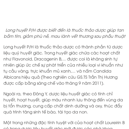
Long huyết P/H được biết đến là thuốc thảo dược giúp tan
bầm tím, giảm phù nề, mau lành vết thương sau phẫu thuật
Long huyết P/H là thuốc thảo dược có thành phần từ dược
liệu quý huyết giác. Trong huyết giác chứa các hoạt chất
như Flavonoid, Dracagenin B,... được coi là kháng sinh tự
nhiên giúp ức chế sự phát triển của nhiều loại vi khuẩn như
tụ cầu vàng, trực khuẩn mủ xanh,... và nấm Candida
Albicans hiệu quả (Theo nghiên cứu GS.TS Trần Thị Hương
được cấp bằng sáng chế vào tháng 9 năm 2011).
Ngoài ra, theo Đông Y, dược liệu huyết giác có tính chỉ
huyết, hoạt huyết, giúp máu nhanh lưu thông đến vùng da
bị tổn thương, cung cấp chất dinh dưỡng và oxy, thúc đẩy
quá trình tăng sinh tế bào, tái tạo da non.
Một trong những đặc tính tuyệt vời của hoạt chất Loureirin B
có trong dược liệu huyết giác mới được các nhà khoa