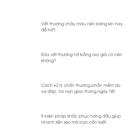
Vết thương chảy máu nên băng kín hay
để hở?
Rửa vết thương hở bằng oxy già có nên
không?
Cách xử lý chấn thương phần mềm do
va đập, tai nạn giao thông ngày Tết
9 biện pháp khắc phục hàng đầu giúp
nhanh liền sẹo mà bạn cần biết