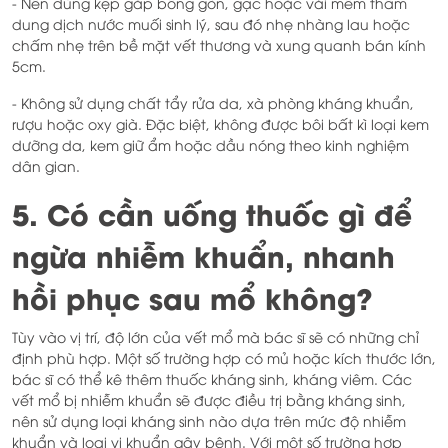
- Nên dùng kẹp gắp bông gòn, gạc hoặc vải mềm thấm
dung dịch nước muối sinh lý, sau đó nhẹ nhàng lau hoặc
chấm nhẹ trên bề mặt vết thương và xung quanh bán kính
5cm.
- Không sử dụng chất tẩy rửa da, xà phòng kháng khuẩn,
rượu hoặc oxy già. Đặc biệt, không được bôi bất kì loại kem
dưỡng da, kem giữ ẩm hoặc dầu nóng theo kinh nghiệm
dân gian.
5. Có cần uống thuốc gì để
ngừa nhiễm khuẩn, nhanh
hồi phục sau mổ không?
Tùy vào vị trí, độ lớn của vết mổ mà bác sĩ sẽ có những chỉ
định phù hợp. Một số trường hợp có mủ hoặc kích thước lớn,
bác sĩ có thể kê thêm thuốc kháng sinh, kháng viêm. Các
vết mổ bị nhiễm khuẩn sẽ được điều trị bằng kháng sinh,
nên sử dụng loại kháng sinh nào dựa trên mức độ nhiễm
khuẩn và loại vi khuẩn gây bệnh. Với một số trường hợp