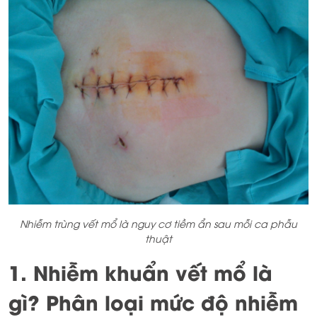
Nhiễm trùng vết mổ là nguy cơ tiềm ẩn sau mỗi ca phẫu
thuật
1. Nhiễm khuẩn vết mổ là
gì? Phân loại mức độ nhiễm