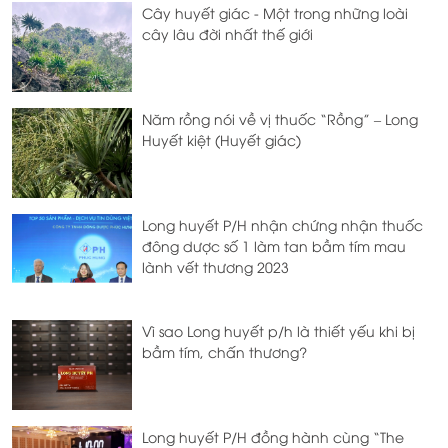
Cây huyết giác - Một trong những loài
cây lâu đời nhất thế giới
Năm rồng nói về vị thuốc “Rồng” – Long
Huyết kiệt (Huyết giác)
Long huyết P/H nhận chứng nhận thuốc
đông dược số 1 làm tan bầm tím mau
lành vết thương 2023
Vì sao Long huyết p/h là thiết yếu khi bị
bầm tím, chấn thương?
Long huyết P/H đồng hành cùng “The