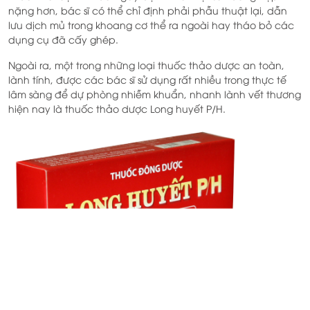
nặng hơn, bác sĩ có thể chỉ định phải phẫu thuật lại, dẫn
lưu dịch mủ trong khoang cơ thể ra ngoài hay tháo bỏ các
dụng cụ đã cấy ghép.
Ngoài ra, một trong những loại thuốc thảo dược an toàn,
lành tính, được các bác sĩ sử dụng rất nhiều trong thực tế
lâm sàng để dự phòng nhiễm khuẩn, nhanh lành vết thương
hiện nay là thuốc thảo dược Long huyết P/H.