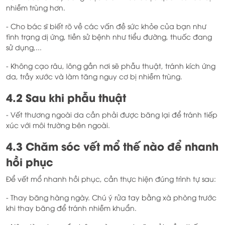
nhiễm trùng hơn.
- Cho bác sĩ biết rõ về các vấn đề sức khỏe của bạn như
tình trạng dị ứng, tiền sử bệnh như tiểu đường, thuốc đang
sử dụng,...
- Không cạo râu, lông gần nơi sẽ phẫu thuật, tránh kích ứng
da, trầy xước và làm tăng nguy cơ bị nhiễm trùng.
4.2 Sau khi phẫu thuật
- Vết thương ngoài da cần phải được băng lại để tránh tiếp
xúc với môi trường bên ngoài.
4.3 Chăm sóc vết mổ thế nào để nhanh
hồi phục
Để vết mổ nhanh hồi phục, cần thực hiện đúng trình tự sau:
- Thay băng hàng ngày. Chú ý rửa tay bằng xà phòng trước
khi thay băng để tránh nhiễm khuẩn.