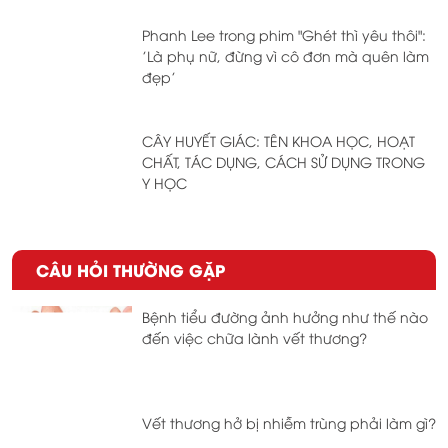
Phanh Lee trong phim "Ghét thì yêu thôi":
'Là phụ nữ, đừng vì cô đơn mà quên làm
đẹp'
CÂY HUYẾT GIÁC: TÊN KHOA HỌC, HOẠT
CHẤT, TÁC DỤNG, CÁCH SỬ DỤNG TRONG
Y HỌC
CÂU HỎI THƯỜNG GẶP
Bệnh tiểu đường ảnh hưởng như thế nào
đến việc chữa lành vết thương?
Vết thương hở bị nhiễm trùng phải làm gì?