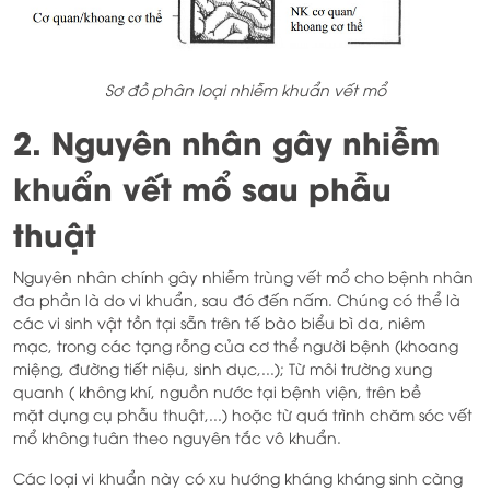
Sơ đồ phân loại nhiễm khuẩn vết mổ
2. Nguyên nhân gây nhiễm
khuẩn vết mổ sau phẫu
thuật
Nguyên nhân chính gây nhiễm trùng vết mổ cho bệnh nhân
đa phần là do vi khuẩn, sau đó đến nấm. Chúng có thể là
các vi sinh vật tồn tại sẵn trên tế bào biểu bì da, niêm
mạc, trong các tạng rỗng của cơ thể người bệnh (khoang
miệng, đường tiết niệu, sinh dục,...); Từ môi trường xung
quanh ( không khí, nguồn nước tại bệnh viện, trên bề
mặt dụng cụ phẫu thuật,...) hoặc từ quá trình chăm sóc vết
mổ không tuân theo nguyên tắc vô khuẩn.
Các loại vi khuẩn này có xu hướng kháng kháng sinh càng