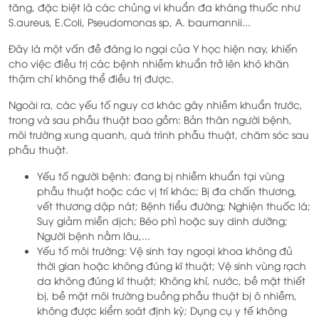
tăng, đặc biệt là các chủng vi khuẩn đa kháng thuốc như
S.aureus, E.Coli, Pseudomonas sp, A. baumannii...
Đây là một vấn đề đáng lo ngại của Y học hiện nay, khiến
cho việc điều trị các bệnh nhiễm khuẩn trở lên khó khăn
thậm chí không thể điều trị được.
Ngoài ra, các yếu tố nguy cơ khác gây nhiễm khuẩn trước,
trong và sau phẫu thuật bao gồm: Bản thân người bệnh,
môi trường xung quanh, quá trình phẫu thuật, chăm sóc sau
phẫu thuật.
Yếu tố người bệnh: đang bị nhiễm khuẩn tại vùng
phẫu thuật hoặc các vị trí khác; Bị đa chấn thương,
vết thương dập nát; Bệnh tiểu đường; Nghiện thuốc lá;
Suy giảm miễn dịch; Béo phì hoặc suy dinh dưỡng;
Người bệnh nằm lâu,...
Yếu tố môi trường: Vệ sinh tay ngoại khoa không đủ
thời gian hoặc không đúng kĩ thuật; Vệ sinh vùng rạch
da không đúng kĩ thuật; Không khí, nước, bề mặt thiết
bị, bề mặt môi trường buồng phẫu thuật bị ô nhiễm,
không được kiểm soát định kỳ; Dụng cụ y tế không