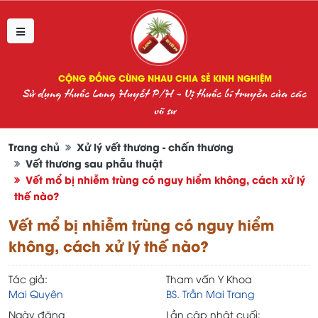
CỘNG ĐỒNG CÙNG NHAU CHIA SẺ KINH NGHIỆM
Sử dụng thuốc Long Huyết P/H - Vị thuốc bí truyền của các
võ sư
Trang chủ
Xử lý vết thương - chấn thương
Vết thương sau phẫu thuật
Vết mổ bị nhiễm trùng có nguy hiểm không, cách xử lý
thế nào?
Vết mổ bị nhiễm trùng có nguy hiểm
không, cách xử lý thế nào?
Tác giả:
Tham vấn Y Khoa
Mai Quyên
BS. Trần Mai Trang
Ngày đăng
Lần cập nhật cuối: