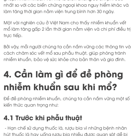
nhất so với các biến chứng ngoại khoa nguy hiểm khác và
làm tăng thời gian nằm viện trung bình hơn 30 ngày.
Một vài nghiên cứu ở Việt Nam cho thấy nhiễm khuẩn vết
mổ làm tăng gấp 2 lần thời gian nằm viện và chi phí điều trị
trực tiếp.
Bởi vậy, mỗi người chúng ta cần nắm vững các thông tin và
cách chăm sóc vết mổ sau phẫu thuật, giúp phòng tránh
nhiễm khuẩn, bảo vệ sức khỏe cho bản thân và gia đình.
4. Cần làm gì để đề phòng
nhiễm khuẩn sau khi mổ?
Để đề phòng nhiễm khuẩn, chúng ta cần nắm vững một số
kiến thức quan trọng như:
4.1 Trước khi phẫu thuật
- Hạn chế sử dụng thuốc lá, rượu bia vì những bệnh nhân
hút thuốc lá hay uống rượu bia nhiều được quan sát dễ bị