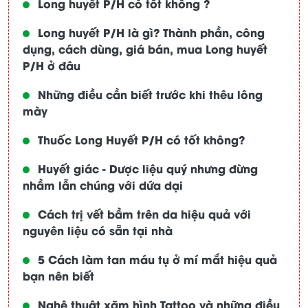
Long huyết P/H có tốt không ?
Long huyết P/H là gì? Thành phần, công
dụng, cách dùng, giá bán, mua Long huyết
P/H ở đâu
Những điều cần biết trước khi thêu lông
mày
Thuốc Long Huyết P/H có tốt không?
Huyết giác - Dược liệu quý nhưng đừng
nhầm lẫn chúng với dứa dại
Cách trị vết bầm trên da hiệu quả với
nguyên liệu có sẵn tại nhà
5 Cách làm tan máu tụ ở mí mắt hiệu quả
bạn nên biết
Nghệ thuật xăm hình Tattoo và những điều