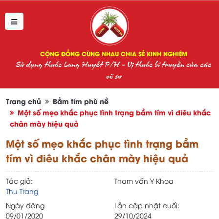
CỘNG ĐỒNG CÙNG NHAU CHIA SẺ KINH NGHIỆM
Sử dụng thuốc Long Huyết P/H - Vị thuốc bí truyền của các
võ sư
Trang chủ
Bầm tím phù nề
Một số mẹo khắc phục tình trạng bầm tím vì điêu khắc
chân mày hiệu quả
Một số mẹo khắc phục tình trạng bầm
tím vì điêu khắc chân mày hiệu quả
Tác giả:
Tham vấn Y Khoa
Thu Trang
Ngày đăng
Lần cập nhật cuối:
09/01/2020
29/10/2024