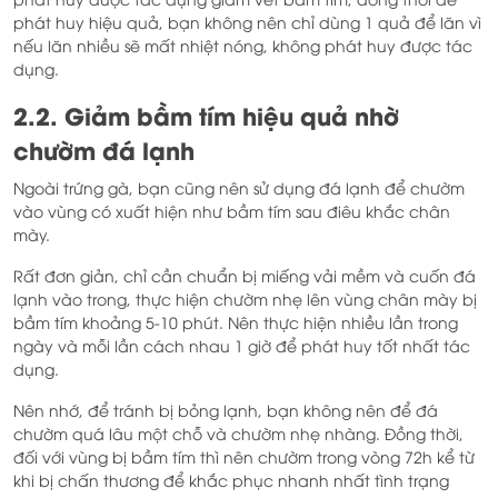
phát huy hiệu quả, bạn không nên chỉ dùng 1 quả để lăn vì
nếu lăn nhiều sẽ mất nhiệt nóng, không phát huy được tác
dụng.
2.2. Giảm bầm tím hiệu quả nhờ
chườm đá lạnh
Ngoài trứng gà, bạn cũng nên sử dụng đá lạnh để chườm
vào vùng có xuất hiện như bầm tím sau điêu khắc chân
mày.
Rất đơn giản, chỉ cần chuẩn bị miếng vải mềm và cuốn đá
lạnh vào trong, thực hiện chườm nhẹ lên vùng chân mày bị
bầm tím khoảng 5-10 phút. Nên thực hiện nhiều lần trong
ngày và mỗi lần cách nhau 1 giờ để phát huy tốt nhất tác
dụng.
Nên nhớ, để tránh bị bỏng lạnh, bạn không nên để đá
chườm quá lâu một chỗ và chườm nhẹ nhàng. Đồng thời,
đối với vùng bị bầm tím thì nên chườm trong vòng 72h kể từ
khi bị chấn thương để khắc phục nhanh nhất tình trạng