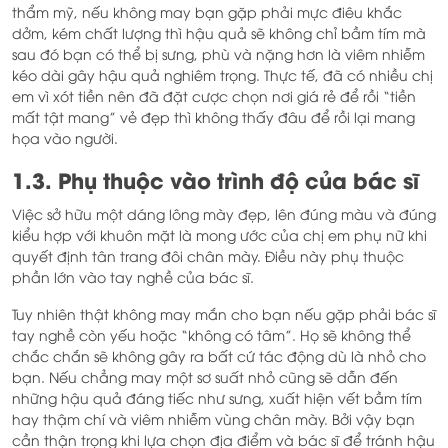
thẩm mỹ, nếu không may bạn gặp phải mực điêu khắc
dởm, kém chất lượng thì hậu quả sẽ không chỉ bầm tím mà
sau đó bạn có thể bị sưng, phù và nặng hơn là viêm nhiễm
kéo dài gây hậu quả nghiêm trọng. Thực tế, đã có nhiều chị
em vì xót tiền nên đã đặt cược chọn nơi giá rẻ để rồi “tiền
mất tật mang” vẻ đẹp thì không thấy đâu để rồi lại mang
họa vào người.
1.3. Phụ thuộc vào trình độ của bác sĩ
Việc sở hữu một dáng lông mày đẹp, lên đúng màu và đúng
kiểu hợp với khuôn mặt là mong ước của chị em phụ nữ khi
quyết định tân trang đôi chân mày. Điều này phụ thuộc
phần lớn vào tay nghề của bác sĩ.
Tuy nhiên thật không may mắn cho bạn nếu gặp phải bác sĩ
tay nghề còn yếu hoặc “không có tâm”. Họ sẽ không thể
chắc chắn sẽ không gây ra bất cứ tác động dù là nhỏ cho
bạn. Nếu chẳng may một sơ suất nhỏ cũng sẽ dẫn đến
những hậu quả đáng tiếc như sưng, xuất hiện vết bầm tím
hay thậm chí và viêm nhiễm vùng chân mày. Bởi vậy bạn
cần thận trọng khi lựa chọn địa điểm và bác sĩ để tránh hậu