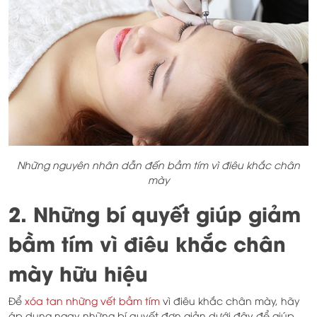
Những nguyên nhân dẫn đến bầm tím vì điêu khắc chân
mày
2. Những bí quyết giúp giảm
bầm tím vì điêu khắc chân
mày hữu hiệu
Để
xóa tan những vết bầm tím
vì điêu khắc chân mày, hãy
áp dụng ngay những bí quyết đơn giản dưới đây để giúp