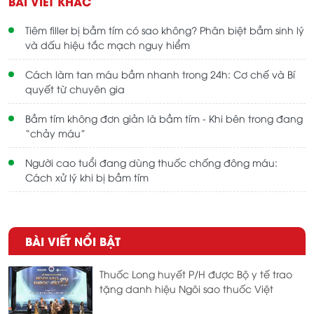
BÀI VIẾT KHÁC
Tiêm filler bị bầm tím có sao không? Phân biệt bầm sinh lý
và dấu hiệu tắc mạch nguy hiểm
Cách làm tan máu bầm nhanh trong 24h: Cơ chế và Bí
quyết từ chuyên gia
Bầm tím không đơn giản là bầm tím - Khi bên trong đang
“chảy máu”
Người cao tuổi đang dùng thuốc chống đông máu:
Cách xử lý khi bị bầm tím
BÀI VIẾT NỔI BẬT
Thuốc Long huyết P/H được Bộ y tế trao
tặng danh hiệu Ngôi sao thuốc Việt