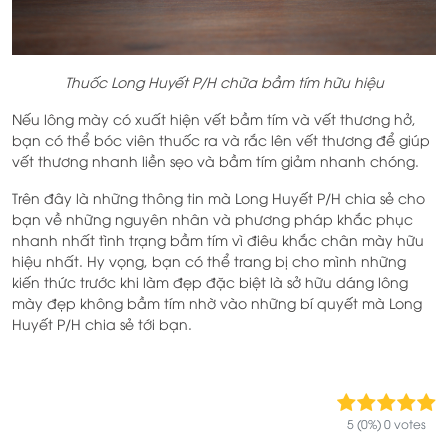
Thuốc Long Huyết P/H chữa bầm tím hữu hiệu
Nếu lông mày có xuất hiện vết bầm tím và vết thương hở,
bạn có thể bóc viên thuốc ra và rắc lên vết thương để giúp
vết thương nhanh liền sẹo và bầm tím giảm nhanh chóng.
Trên đây là những thông tin mà Long Huyết P/H chia sẻ cho
bạn về những nguyên nhân và phương pháp khắc phục
nhanh nhất tình trạng bầm tím vì điêu khắc chân mày hữu
hiệu nhất. Hy vọng, bạn có thể trang bị cho mình những
kiến thức trước khi làm đẹp đặc biệt là sở hữu dáng lông
mày đẹp không bầm tím nhờ vào những bí quyết mà Long
Huyết P/H chia sẻ tới bạn.
5 (0%) 0 votes