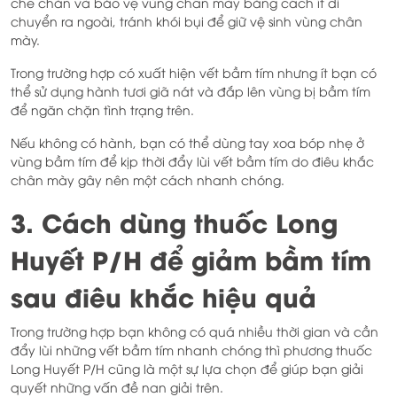
che chắn và bảo vệ vùng chân mày bằng cách ít di
chuyển ra ngoài, tránh khói bụi để giữ vệ sinh vùng chân
mày.
Trong trường hợp có xuất hiện vết bầm tím nhưng ít bạn có
thể sử dụng hành tươi giã nát và đắp lên vùng bị bầm tím
để ngăn chặn tình trạng trên.
Nếu không có hành, bạn có thể dùng tay xoa bóp nhẹ ở
vùng bầm tím để kịp thời đẩy lùi vết bầm tím do điêu khắc
chân mày gây nên một cách nhanh chóng.
3. Cách dùng thuốc Long
Huyết P/H để giảm bầm tím
sau điêu khắc hiệu quả
Trong trường hợp bạn không có quá nhiều thời gian và cần
đẩy lùi những vết bầm tím nhanh chóng thì phương thuốc
Long Huyết P/H cũng là một sự lựa chọn để giúp bạn giải
quyết những vấn đề nan giải trên.