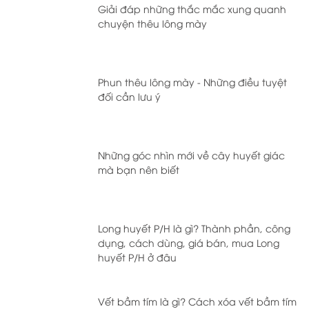
Giải đáp những thắc mắc xung quanh
chuyện thêu lông mày
Phun thêu lông mày - Những điều tuyệt
đối cần lưu ý
Những góc nhìn mới về cây huyết giác
mà bạn nên biết
Long huyết P/H là gì? Thành phần, công
dụng, cách dùng, giá bán, mua Long
huyết P/H ở đâu
Vết bầm tím là gì? Cách xóa vết bầm tím