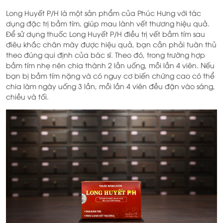
Long Huyết P/H là một sản phẩm của Phúc Hưng với tác
dụng đặc trị bầm tím, giúp mau lành vết thương hiệu quả.
Để sử dụng thuốc Long Huyết P/H điều trị vết bầm tím sau
điêu khắc chân mày được hiệu quả, bạn cần phải tuân thủ
theo đúng qui định của bác sĩ. Theo đó, trong trường hợp
bầm tím nhẹ nên chia thành 2 lần uống, mỗi lần 4 viên. Nếu
bạn bị bầm tím nặng và có nguy cơ biến chứng cao có thể
chia làm ngày uống 3 lần, mỗi lần 4 viên đều đặn vào sáng,
chiều và tối.