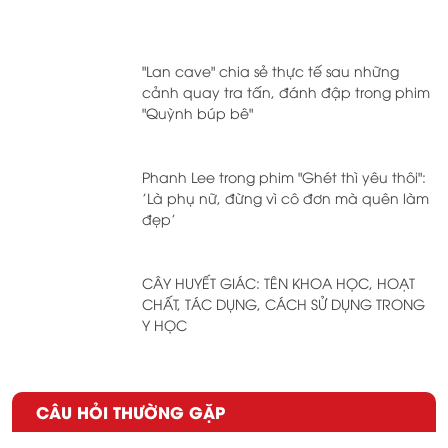
"Lan cave" chia sẻ thực tế sau những
cảnh quay tra tấn, đánh đập trong phim
"Quỳnh búp bê"
Phanh Lee trong phim "Ghét thì yêu thôi":
'Là phụ nữ, đừng vì cô đơn mà quên làm
đẹp'
CÂY HUYẾT GIÁC: TÊN KHOA HỌC, HOẠT
CHẤT, TÁC DỤNG, CÁCH SỬ DỤNG TRONG
Y HỌC
CÂU HỎI THƯỜNG GẶP