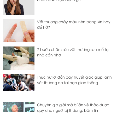
Vết thương chảy máu nên băng kín hay
để hở?
7 bước chăm sóc vết thương sau mổ tại
nhà cần nhớ
Thực hư lời đồn cây huyết giác giúp lành
vết thương do tai nạn giao thông
Chuyên gia giải mã bí ẩn về thảo dược
quý cho người bị thương, bầm tím