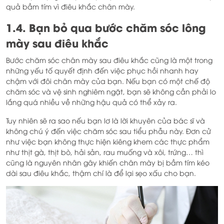
quả bầm tím vì điêu khắc chân mày.
1.4. Bạn bỏ qua bước chăm sóc lông
mày sau điêu khắc
Bước chăm sóc chân mày sau điêu khắc cũng là một trong
những yếu tố quyết định đến việc phục hồi nhanh hay
chậm với đôi chân mày của bạn. Nếu bạn có một chế độ
chăm sóc và vệ sinh nghiêm ngặt, bạn sẽ không cần phải lo
lắng quá nhiều về những hậu quả có thể xảy ra.
Tuy nhiên sẽ ra sao nếu bạn lơ là lời khuyên của bác sĩ và
không chú ý đến việc chăm sóc sau tiểu phẫu này. Đơn cử
như việc bạn không thực hiện kiêng khem các thực phẩm
như thịt gà, thịt bò, hải sản, rau muống và xôi, trứng… thì
cũng là nguyên nhân gây khiến chân mày bị bầm tím kéo
dài sau điêu khắc, thậm chí là để lại sẹo xấu cho bạn.