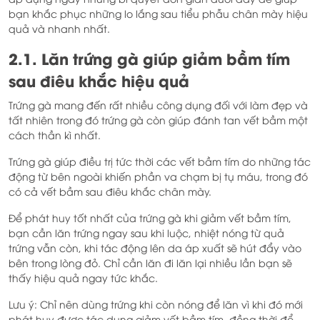
bạn khắc phục những lo lắng sau tiểu phẫu chân mày hiệu
quả và nhanh nhất.
2.1. Lăn trứng gà giúp giảm bầm tím
sau điêu khắc hiệu quả
Trứng gà mang đến rất nhiều công dụng đối với làm đẹp và
tất nhiên trong đó trứng gà còn giúp đánh tan vết bầm một
cách thần kì nhất.
Trứng gà giúp điều trị tức thời các vết bầm tím do những tác
động từ bên ngoài khiến phần va chạm bị tụ máu, trong đó
có cả vết bầm sau điêu khắc chân mày.
Để phát huy tốt nhất của trứng gà khi giảm vết bầm tím,
bạn cần lăn trứng ngay sau khi luộc, nhiệt nóng từ quả
trứng vẫn còn, khi tác động lên da áp xuất sẽ hút đẩy vào
bên trong lòng đỏ. Chỉ cần lăn đi lăn lại nhiều lần bạn sẽ
thấy hiệu quả ngay tức khắc.
Lưu ý: Chỉ nên dùng trứng khi còn nóng để lăn vì khi đó mới
phát huy được tác dụng giảm vết bầm tím, đồng thời để