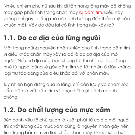
Nhiều chị em phụ nữ sau khi đi tân trang lông mày đã không
may gặp phải tình trạng chân mày
bị bầm tím
. Điều này
không chỉ gây lo lắng mà còn ảnh hưởng đến thẩm mỹ của
khuôn mặt. Vậy do đâu lại có tình trạng này xảy ra?
1.1. Do cơ địa của từng người
Một trong những nguyên nhân khiến cho tình trạng bầm tím
vì điêu khắc chân mày xảy ra đó là do cơ địa của mỗi
người. Nếu cơ địa của bạn không tốt thì chỉ một tác động
nhỏ từ ngoài cũng sẽ gây bầm tím và tất nhiên ở đây không
loại trừ tác động của điêu khắc đối với chân mày.
Tuy nhiên bạn đừng quá lo lắng, chỉ cần lưu ý và chăm sóc
cẩn thận là vết bầm tím sẽ phục hồi một cách nhanh
chóng.
1.2. Do chất lượng của mực xăm
Bên cạnh yếu tố chủ quan là xuất phát từ cơ địa mỗi người
thì chất lượng của mực xăm cũng là nguyên nhân gây nên
tình trạng bầm tím vì điêu khắc chân mày. Ở một số cơ sở