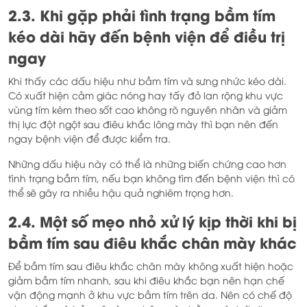
2.3. Khi gặp phải tình trạng bầm tím
kéo dài hãy đến bệnh viện để điều trị
ngay
Khi thấy các dấu hiệu như bầm tím và sưng nhức kéo dài.
Có xuất hiện cảm giác nóng hay tấy đỏ lan rộng khu vực
vùng tím kèm theo sốt cao không rõ nguyên nhân và giảm
thị lực đột ngột sau điêu khắc lông mày thì bạn nên đến
ngay bệnh viện để được kiểm tra.
Những dấu hiệu này có thể là những biến chứng cao hơn
tình trạng bầm tím, nếu bạn không tìm đến bệnh viện thì có
thể sẽ gây ra nhiều hậu quả nghiêm trọng hơn.
2.4. Một số mẹo nhỏ xử lý kịp thời khi bị
bầm tím sau điêu khắc chân mày khác
Để bầm tím sau điêu khắc chân mày không xuất hiện hoặc
giảm bầm tím nhanh, sau khi điêu khắc bạn nên hạn chế
vận động mạnh ở khu vực bầm tím trên da. Nên có chế độ