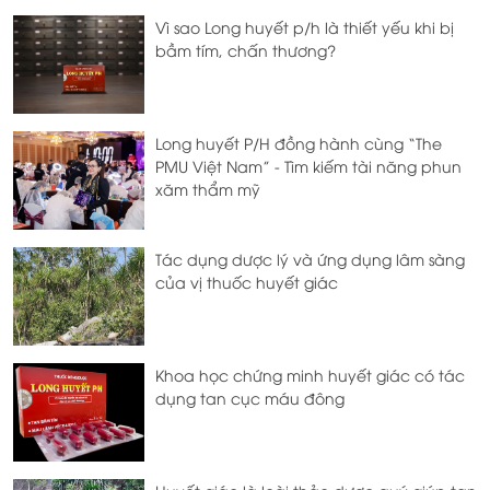
Vì sao Long huyết p/h là thiết yếu khi bị
bầm tím, chấn thương?
Long huyết P/H đồng hành cùng “The
PMU Việt Nam” - Tìm kiếm tài năng phun
xăm thẩm mỹ
Tác dụng dược lý và ứng dụng lâm sàng
của vị thuốc huyết giác
Khoa học chứng minh huyết giác có tác
dụng tan cục máu đông