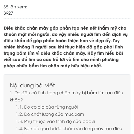
Số lần xem:
3927
Điêu khắc chân mày góp phần tạo nên nét thẩm mỹ cho
khuôn mặt mỗi người, do vậy nhiều người tìm đến dịch vụ
điêu khắc để góp phần hoàn thiện hơn vẻ đẹp ấy. Tuy
nhiên không ít người sau khi thực hiện đã gặp phải tình
trạng bầm tím vì điêu khắc chân mày. Hãy tìm hiểu bài
viết sau để tìm có câu trả lời và tìm cho mình phương
pháp chữa bầm tím chân mày hữu hiệu nhất.
Nội dung bài viết
1. Do đâu có tình trạng chân mày bị bầm tím sau điêu
khắc?
1.1. Do cơ địa của từng người
1.2. Do chất lượng của mực xăm
1.3. Phụ thuộc vào trình độ của bác sĩ
1.4. Bạn bỏ qua bước chăm sóc lông mày sau điêu