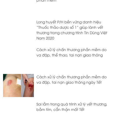
Long huyết P/H bền vững danh hiệu
“Thuốc thảo dược số 1” giúp lành vết
thương trong chương trình Tin Dùng Việt
Nam 2020
Cách xử lý chấn thương phần mềm do
va đập, thể thao, tai nạn giao thông
Cách xử lý chấn thương phần mềm do
va đập, tai nạn giao thông ngày Tết
Sai lầm trong quá trình xử lý vết thương,
bầm tím, cẩn thận mất Tết