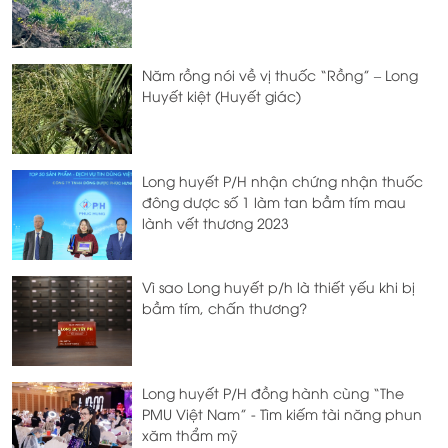
Năm rồng nói về vị thuốc “Rồng” – Long
Huyết kiệt (Huyết giác)
Long huyết P/H nhận chứng nhận thuốc
đông dược số 1 làm tan bầm tím mau
lành vết thương 2023
Vì sao Long huyết p/h là thiết yếu khi bị
bầm tím, chấn thương?
Long huyết P/H đồng hành cùng “The
PMU Việt Nam” - Tìm kiếm tài năng phun
xăm thẩm mỹ