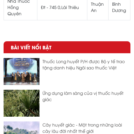
Nhà Thuốc
Thuận
Bình
Hồng
Đt - 745 0,Lái Thiêu
An
Dương
Quyên
BÀI VIẾT NỔI BẬT
Thuốc Long huyết P/H được Bộ y tế trao
tặng danh hiệu Ngôi sao thuốc Việt
Ứng dụng lâm sàng của vị thuốc huyết
giác
Cây huyết giác - Một trong những loài
cây lâu đời nhất thế giới