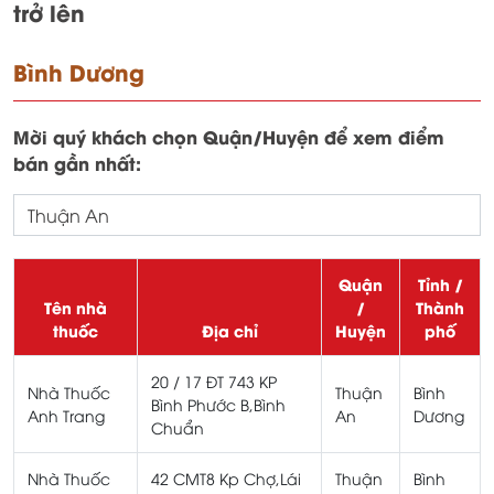
trở lên
Bình Dương
Mời quý khách chọn Quận/Huyện để xem điểm
bán gần nhất:
Quận
Tỉnh /
Tên nhà
/
Thành
thuốc
Địa chỉ
Huyện
phố
20 / 17 ĐT 743 KP
Nhà Thuốc
Thuận
Bình
Bình Phước B,Bình
Anh Trang
An
Dương
Chuẩn
Nhà Thuốc
42 CMT8 Kp Chợ,Lái
Thuận
Bình