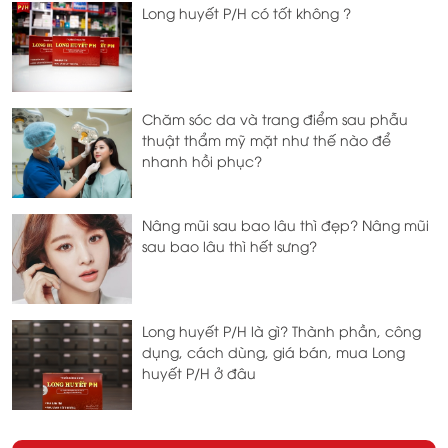
Long huyết P/H có tốt không ?
Chăm sóc da và trang điểm sau phẫu
thuật thẩm mỹ mặt như thế nào để
nhanh hồi phục?
Nâng mũi sau bao lâu thì đẹp? Nâng mũi
sau bao lâu thì hết sưng?
Long huyết P/H là gì? Thành phần, công
dụng, cách dùng, giá bán, mua Long
huyết P/H ở đâu