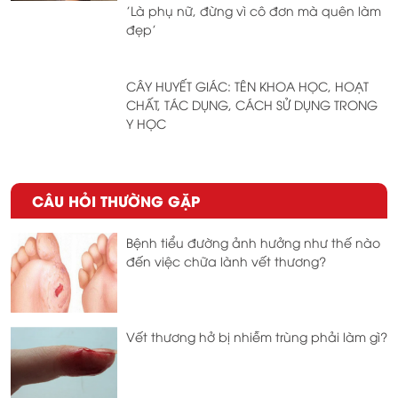
'Là phụ nữ, đừng vì cô đơn mà quên làm
đẹp'
CÂY HUYẾT GIÁC: TÊN KHOA HỌC, HOẠT
CHẤT, TÁC DỤNG, CÁCH SỬ DỤNG TRONG
Y HỌC
CÂU HỎI THƯỜNG GẶP
Bệnh tiểu đường ảnh hưởng như thế nào
đến việc chữa lành vết thương?
Vết thương hở bị nhiễm trùng phải làm gì?