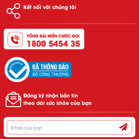
Kết nối với chúng tôi
Đăng ký nhận bản tin
theo dõi sức khỏe của bạn