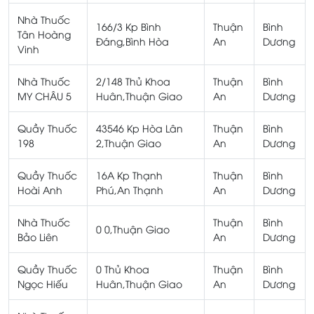
Nhà Thuốc
166/3 Kp Bình
Thuận
Bình
Tân Hoàng
Đáng,Bình Hòa
An
Dương
Vinh
Nhà Thuốc
2/148 Thủ Khoa
Thuận
Bình
MY CHÂU 5
Huân,Thuận Giao
An
Dương
Quầy Thuốc
43546 Kp Hòa Lân
Thuận
Bình
198
2,Thuận Giao
An
Dương
Quầy Thuốc
16A Kp Thạnh
Thuận
Bình
Hoài Anh
Phú,An Thạnh
An
Dương
Nhà Thuốc
Thuận
Bình
0 0,Thuận Giao
Bảo Liên
An
Dương
Quầy Thuốc
0 Thủ Khoa
Thuận
Bình
Ngọc Hiếu
Huân,Thuận Giao
An
Dương