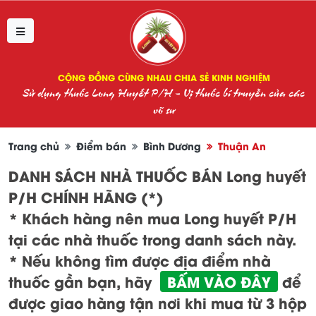
CỘNG ĐỒNG CÙNG NHAU CHIA SẺ KINH NGHIỆM
Sử dụng thuốc Long Huyết P/H - Vị thuốc bí truyền của các
võ sư
Trang chủ
Điểm bán
Bình Dương
Thuận An
DANH SÁCH NHÀ THUỐC BÁN Long huyết
P/H CHÍNH HÃNG (*)
* Khách hàng nên mua Long huyết P/H
tại các nhà thuốc trong danh sách này.
* Nếu không tìm được địa điểm nhà
thuốc gần bạn, hãy
BẤM VÀO ĐÂY
để
được giao hàng tận nơi khi mua từ 3 hộp