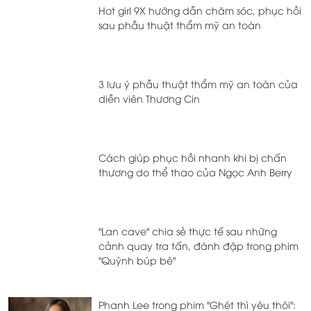
Hot girl 9X hướng dẫn chăm sóc, phục hồi
sau phẫu thuật thẩm mỹ an toàn
3 lưu ý phẫu thuật thẩm mỹ an toàn của
diễn viên Thương Cin
Cách giúp phục hồi nhanh khi bị chấn
thương do thể thao của Ngọc Anh Berry
"Lan cave" chia sẻ thực tế sau những
cảnh quay tra tấn, đánh đập trong phim
"Quỳnh búp bê"
Phanh Lee trong phim "Ghét thì yêu thôi":