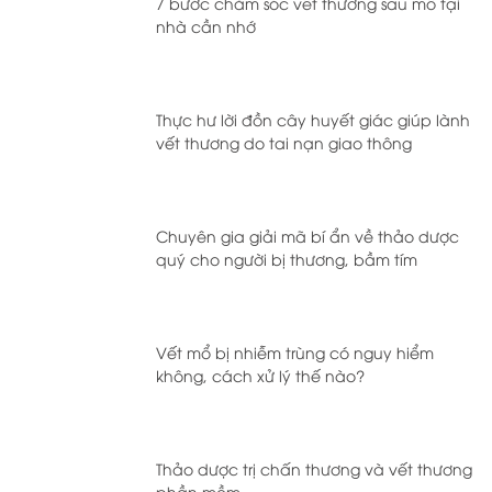
7 bước chăm sóc vết thương sau mổ tại
nhà cần nhớ
Thực hư lời đồn cây huyết giác giúp lành
vết thương do tai nạn giao thông
Chuyên gia giải mã bí ẩn về thảo dược
quý cho người bị thương, bầm tím
Vết mổ bị nhiễm trùng có nguy hiểm
không, cách xử lý thế nào?
Thảo dược trị chấn thương và vết thương
phần mềm