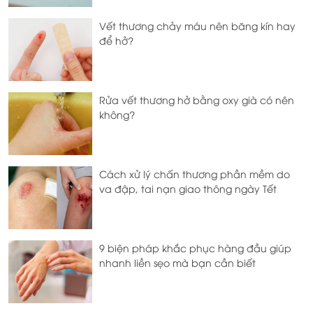
Vết thương chảy máu nên băng kín hay
để hở?
Rửa vết thương hở bằng oxy già có nên
không?
Cách xử lý chấn thương phần mềm do
va đập, tai nạn giao thông ngày Tết
9 biện pháp khắc phục hàng đầu giúp
nhanh liền sẹo mà bạn cần biết