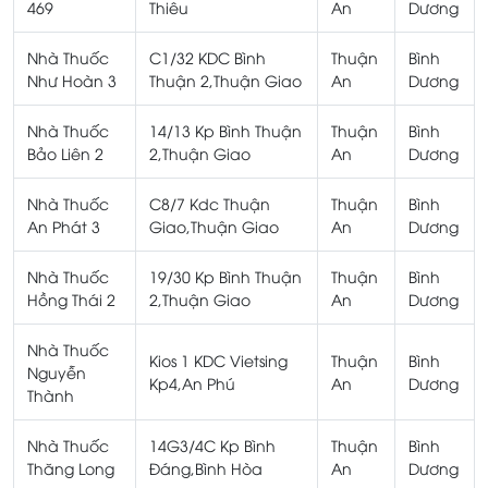
469
Thiêu
An
Dương
Nhà Thuốc
C1/32 KDC Bình
Thuận
Bình
Như Hoàn 3
Thuận 2,Thuận Giao
An
Dương
Nhà Thuốc
14/13 Kp Bình Thuận
Thuận
Bình
Bảo Liên 2
2,Thuận Giao
An
Dương
Nhà Thuốc
C8/7 Kdc Thuận
Thuận
Bình
An Phát 3
Giao,Thuận Giao
An
Dương
Nhà Thuốc
19/30 Kp Bình Thuận
Thuận
Bình
Hồng Thái 2
2,Thuận Giao
An
Dương
Nhà Thuốc
Kios 1 KDC Vietsing
Thuận
Bình
Nguyễn
Kp4,An Phú
An
Dương
Thành
Nhà Thuốc
14G3/4C Kp Bình
Thuận
Bình
Thăng Long
Đáng,Bình Hòa
An
Dương