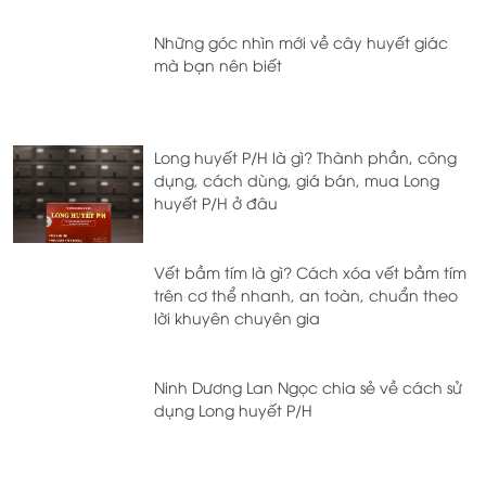
Những góc nhìn mới về cây huyết giác
mà bạn nên biết
Long huyết P/H là gì? Thành phần, công
dụng, cách dùng, giá bán, mua Long
huyết P/H ở đâu
Vết bầm tím là gì? Cách xóa vết bầm tím
trên cơ thể nhanh, an toàn, chuẩn theo
lời khuyên chuyên gia
Ninh Dương Lan Ngọc chia sẻ về cách sử
dụng Long huyết P/H