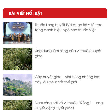
BÀI VIẾT NỔI BẬT
Thuốc Long huyết P/H được Bộ y tế trao
tặng danh hiệu Ngôi sao thuốc Việt
Ứng dụng lâm sàng của vị thuốc huyết
giác
Cây huyết giác - Một trong những loài
cây lâu đời nhất thế giới
Năm rồng nói về vị thuốc “Rồng” – Long
Huyết kiệt (Huyết giác)