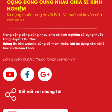
CỘNG ĐỒNG CÙNG NHAU CHIA SẺ KINH
NGHIỆM
Sử dụng thuốc Long Huyết P/H - Vị thuốc bí truyền của
các võ sư
Trang cộng đồng cùng nhau chia sẻ kinh nghiệm sử dụng thuốc
Long Huyết P/H. Các
thông tin trên website dùng dể tham khảo, khi áp dụng nên hỏi ý
bác sĩ chuyên khoa.
Bản quyền © 2018 thuộc longhuyenph.vn
Kết nối với chúng tôi