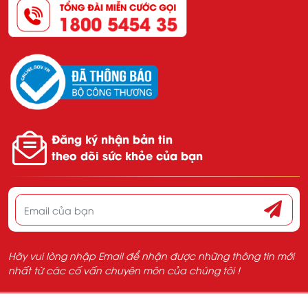
Đăng ký nhận bản tin
theo dõi sức khỏe của bạn
Hãy vui lòng nhập Email để nhận được những thông tin mới
nhất từ các cố vấn chuyên môn của chúng tôi !