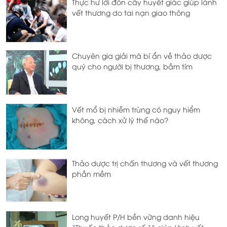
Thực hư lời đồn cây huyết giác giúp lành
vết thương do tai nạn giao thông
Chuyên gia giải mã bí ẩn về thảo dược
quý cho người bị thương, bầm tím
Vết mổ bị nhiễm trùng có nguy hiểm
không, cách xử lý thế nào?
Thảo dược trị chấn thương và vết thương
phần mềm
Long huyết P/H bền vững danh hiệu