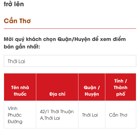
trở lên
Cần Thơ
Mời quý khách chọn Quận/Huyện để xem điểm
bán gần nhất:
Tỉnh /
Tên nhà
Quận /
Thành
thuốc
Địa chỉ
Huyện
phố
Vĩnh
42/1 Thới Thuận
Phước
Thới Lai
Cần Thơ
A,Thới Lai
Đường