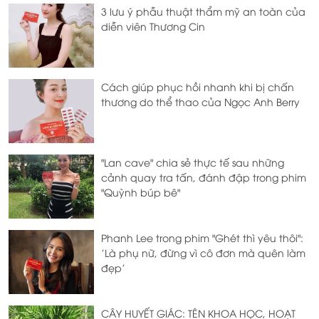
3 lưu ý phẫu thuật thẩm mỹ an toàn của
diễn viên Thương Cin
Cách giúp phục hồi nhanh khi bị chấn
thương do thể thao của Ngọc Anh Berry
"Lan cave" chia sẻ thực tế sau những
cảnh quay tra tấn, đánh đập trong phim
"Quỳnh búp bê"
Phanh Lee trong phim "Ghét thì yêu thôi":
'Là phụ nữ, đừng vì cô đơn mà quên làm
đẹp'
CÂY HUYẾT GIÁC: TÊN KHOA HỌC, HOẠT