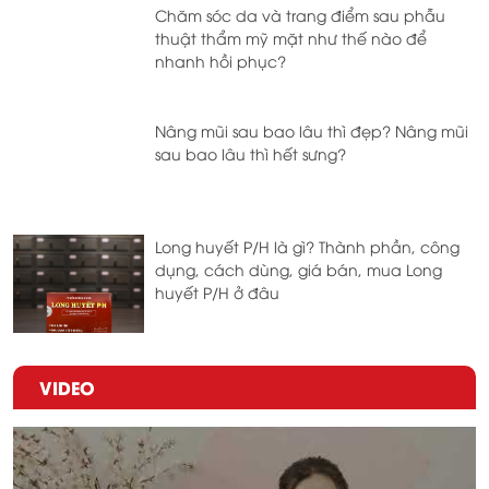
Chăm sóc da và trang điểm sau phẫu
thuật thẩm mỹ mặt như thế nào để
nhanh hồi phục?
Nâng mũi sau bao lâu thì đẹp? Nâng mũi
sau bao lâu thì hết sưng?
Long huyết P/H là gì? Thành phần, công
dụng, cách dùng, giá bán, mua Long
huyết P/H ở đâu
VIDEO