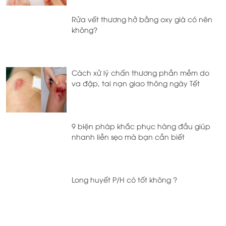
Rửa vết thương hở bằng oxy già có nên
không?
Cách xử lý chấn thương phần mềm do
va đập, tai nạn giao thông ngày Tết
9 biện pháp khắc phục hàng đầu giúp
nhanh liền sẹo mà bạn cần biết
Long huyết P/H có tốt không ?