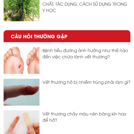
CHẤT, TÁC DỤNG, CÁCH SỬ DỤNG TRONG
Y HỌC
CÂU HỎI THƯỜNG GẶP
Bệnh tiểu đường ảnh hưởng như thế nào
đến việc chữa lành vết thương?
Vết thương hở bị nhiễm trùng phải làm gì?
Vết thương chảy máu nên băng kín hay
để hở?