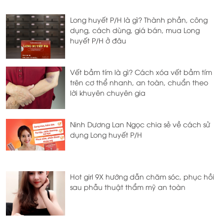
Long huyết P/H là gì? Thành phần, công
dụng, cách dùng, giá bán, mua Long
huyết P/H ở đâu
Vết bầm tím là gì? Cách xóa vết bầm tím
trên cơ thể nhanh, an toàn, chuẩn theo
lời khuyên chuyên gia
Ninh Dương Lan Ngọc chia sẻ về cách sử
dụng Long huyết P/H
Hot girl 9X hướng dẫn chăm sóc, phục hồi
sau phẫu thuật thẩm mỹ an toàn