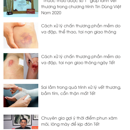
“Thuốc thảo dược số 1” giúp lành vết
thương trong chương trình Tin Dùng Việt
Nam 2020
Cách xử lý chấn thương phần mềm do
va đập, thể thao, tai nạn giao thông
Cách xử lý chấn thương phần mềm do
va đập, tai nạn giao thông ngày Tết
Sai lầm trong quá trình xử lý vết thương,
bầm tím, cẩn thận mất Tết
Chuyên gia gợi ý thời điểm phun xăm
môi, lông mày để kịp đón Tết