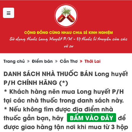
CỘNG ĐỒNG CÙNG NHAU CHIA SẺ KINH NGHIỆM
Sử dụng thuốc Long Huyết P/H - Vị thuốc bí truyền của các
võ sư
Trang chủ
Điểm bán
Cần Thơ
Thới Lai
DANH SÁCH NHÀ THUỐC BÁN Long huyết
P/H CHÍNH HÃNG (*)
* Khách hàng nên mua Long huyết P/H
tại các nhà thuốc trong danh sách này.
* Nếu không tìm được địa điểm nhà
thuốc gần bạn, hãy
BẤM VÀO ĐÂY
để
được giao hàng tận nơi khi mua từ 3 hộp