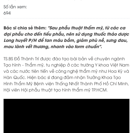
Số lần xem:
694
Bác sĩ chia sẻ thêm:
"Sau phẫu thuật thẩm mỹ, từ các ca
đại phẫu cho đến tiểu phẫu, nên sử dụng thuốc thảo dược
Long huyết P/H để tan máu bầm, giảm phù nề, sưng đau,
mau lành vết thương, nhanh vào form chuẩn".
TS.BS Đỗ Thành Trí được đào tạo bài bản về chuyên ngành
Tạo hình - Thẩm mỹ, tu nghiệp ở các trường Y khoa Việt Nam
và các nước tiên tiến về công nghệ thẩm mỹ như Hoa Kỳ và
Hàn Quốc. Hiện bác sĩ đang đảm nhận Trưởng Khoa Tạo
Hình Thẩm Mỹ Bệnh viện Thống Nhất Thành Phố Hồ Chí Minh,
Hội viên Hội phẫu thuật tạo hình thẩm mỹ TP.HCM.