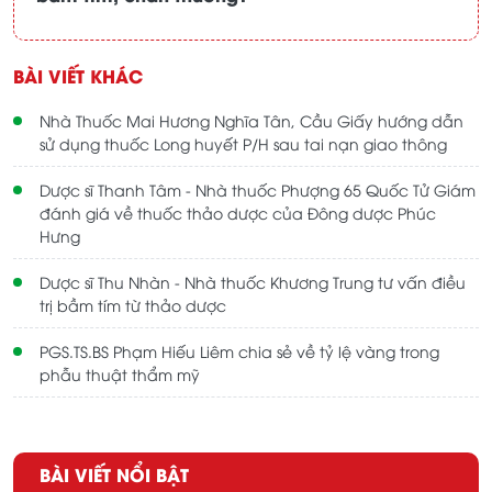
BÀI VIẾT KHÁC
Nhà Thuốc Mai Hương Nghĩa Tân, Cầu Giấy hướng dẫn
sử dụng thuốc Long huyết P/H sau tai nạn giao thông
Dược sĩ Thanh Tâm - Nhà thuốc Phượng 65 Quốc Tử Giám
đánh giá về thuốc thảo dược của Đông dược Phúc
Hưng
Dược sĩ Thu Nhàn - Nhà thuốc Khương Trung tư vấn điều
trị bầm tím từ thảo dược
PGS.TS.BS Phạm Hiếu Liêm chia sẻ về tỷ lệ vàng trong
phẫu thuật thẩm mỹ
BÀI VIẾT NỔI BẬT