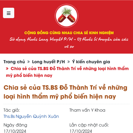
CỘNG ĐỒNG CÙNG NHAU CHIA SẺ KINH NGHIỆM
Sử dụng thuốc Long Huyết P/H - Vị thuốc bí truyền của các
võ sư
Trang chủ
Long huyết P/H
Ý kiến chuyên gia
Chia sẻ của TS.BS Đỗ Thành Trí về những loại hình thẩm
mỹ phổ biến hiện nay
Chia sẻ của TS.BS Đỗ Thành Trí về những
loại hình thẩm mỹ phổ biến hiện nay
Tác giả:
Tham vấn Y Khoa
Ths.Bs Nguyễn Quỳnh Xuân
Ngày đăng
Lần cập nhật cuối:
17/10/2024
17/10/2024