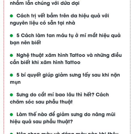
nhầm lẫn chúng với dứa dại
Cách trị vết bầm trên da hiệu quả với
nguyên liệu có sẵn tại nhà
5 Cách làm tan máu tụ ở mí mắt hiệu quả
bạn nên biết
Nghệ thuật xăm hình Tattoo và những điều
cần biết khi xăm hình Tattoo
5 bí quyết giúp giảm sưng tấy sau khi nặn
mụn
Sưng do cắt mí bao lâu thì hết? Cách
chăm sóc sau phẫu thuật
Làm thế nào để giảm sưng do nâng mũi
hiệu quả sau phẫu thuật?
Nên chọn màu và dáng mày nào khi thêu