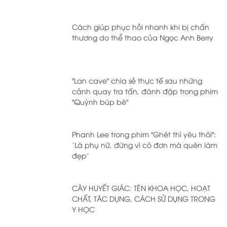
Cách giúp phục hồi nhanh khi bị chấn
thương do thể thao của Ngọc Anh Berry
"Lan cave" chia sẻ thực tế sau những
cảnh quay tra tấn, đánh đập trong phim
"Quỳnh búp bê"
Phanh Lee trong phim "Ghét thì yêu thôi":
'Là phụ nữ, đừng vì cô đơn mà quên làm
đẹp'
CÂY HUYẾT GIÁC: TÊN KHOA HỌC, HOẠT
CHẤT, TÁC DỤNG, CÁCH SỬ DỤNG TRONG
Y HỌC