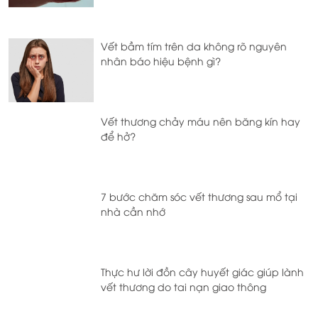
Vết bầm tím trên da không rõ nguyên
nhân báo hiệu bệnh gì?
Vết thương chảy máu nên băng kín hay
để hở?
7 bước chăm sóc vết thương sau mổ tại
nhà cần nhớ
Thực hư lời đồn cây huyết giác giúp lành
vết thương do tai nạn giao thông