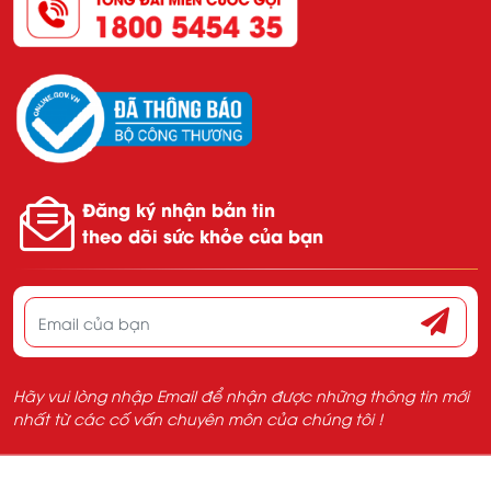
Đăng ký nhận bản tin
theo dõi sức khỏe của bạn
Hãy vui lòng nhập Email để nhận được những thông tin mới
nhất từ các cố vấn chuyên môn của chúng tôi !