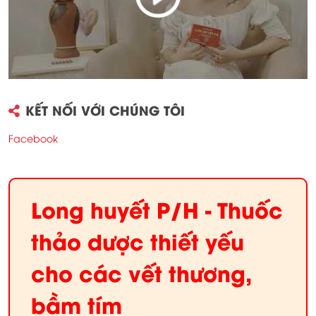
KẾT NỐI VỚI CHÚNG TÔI
Facebook
Long huyết P/H - Thuốc
thảo dược thiết yếu
cho các vết thương,
bầm tím