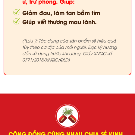
ứ, trừ phong. Giúp:
Giảm đau, làm tan bầm tím
Giúp vết thương mau lành.
(*Lưu ý: Tác dụng của sản phẩm sẽ hiệu quả
tùy theo cơ địa của mỗi người. Đọc kỹ hướng
dẫn sử dụng trước khi dùng. Giấy XNQC số
0791/2018/XNQC/QLD
)
CỘNG ĐỒNG CÙNG NHAU CHIA SẺ KINH