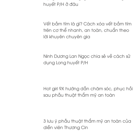
huyết P/H ở đâu
Vết bầm tím là gì? Cách xóa vết bầm tím
trên cơ thể nhanh, an toàn, chuẩn theo
lời khuyên chuyên gia
Ninh Dương Lan Ngọc chia sẻ về cách sử
dụng Long huyết P/H
Hot girl 9X hướng dẫn chăm sóc, phục hồi
sau phẫu thuật thẩm mỹ an toàn
3 lưu ý phẫu thuật thẩm mỹ an toàn của
diễn viên Thương Cin