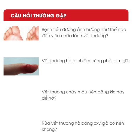
CÂU HỎI THƯỜNG GẶP
Bệnh tiểu đường ảnh hưởng như thế nào
đến việc chữa lành vết thương?
Vết thương hở bị nhiễm trùng phải làm gì?
Vết thương chảy máu nên băng kín hay
để hở?
Rửa vết thương hở bằng oxy già có nên
không?