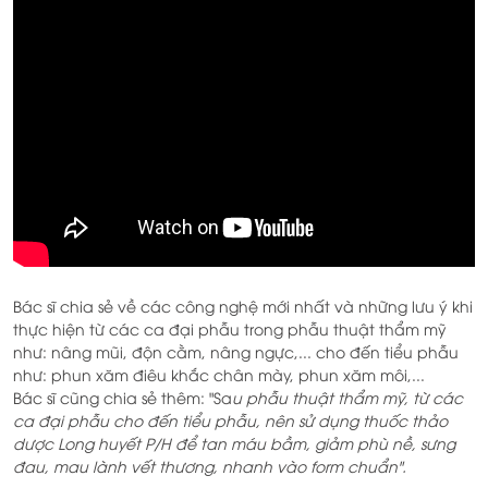
Bác sĩ chia sẻ về các công nghệ mới nhất và những lưu ý khi
thực hiện từ các ca đại phẫu trong phẫu thuật thẩm mỹ
như: nâng mũi, độn cằm, nâng ngực,... cho đến tiểu phẫu
như: phun xăm điêu khắc chân mày, phun xăm môi,...
Bác sĩ cũng chia sẻ thêm: "Sa
u phẫu thuật thẩm mỹ, từ các
ca đại phẫu cho đến tiểu phẫu, nên sử dụng thuốc thảo
dược Long huyết P/H để tan máu bầm, giảm phù nề, sưng
đau, mau lành vết thương, nhanh vào form chuẩn".