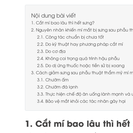
Nội dung bài viết
1. Cắt mí bao lâu thì hết sưng?
2. Nguyên nhân khiến mí mắt bị sưng sau phẫu 
2.1. Công tác chuẩn bị chưa tốt
2.2. Do kỹ thuật hay phương pháp cắt mí
2.3. Do cơ địa
2.4. Không coi trọng quá trình hậu phẫu
2.5. Do dị ứng thuốc hoặc tiền sử bị xoang
3. Cách giảm sưng sau phẫu thuật thẩm mỹ mí 
3.1. Chườm ấm
3.2. Chườm đá lạnh
3.3. Thực hiện chế độ ăn uống lành mạnh và u
3.4. Bảo vệ mắt khỏi các tác nhân gây hại
1. Cắt mí bao lâu thì hết