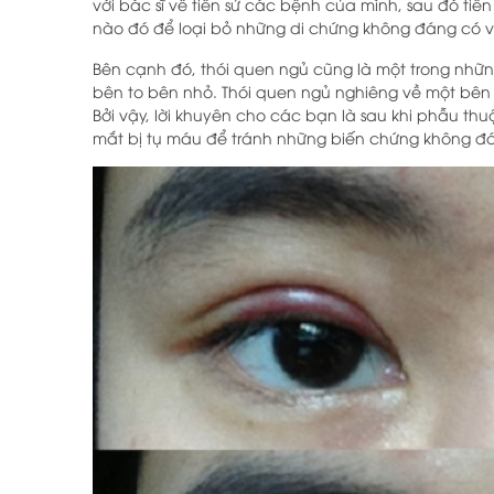
với bác sĩ về tiền sử các bệnh của mình, sau đó ti
nào đó để loại bỏ những di chứng không đáng có v
Bên cạnh đó, thói quen ngủ cũng là một trong nh
bên to bên nhỏ. Thói quen ngủ nghiêng về một bên s
Bởi vậy, lời khuyên cho các bạn là sau khi phẫu thu
mắt bị tụ máu để tránh những biến chứng không đá