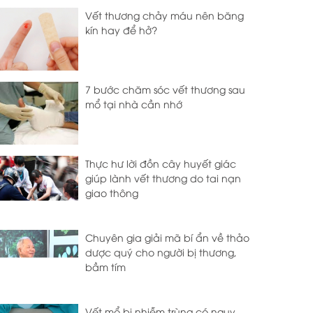
Vết thương chảy máu nên băng
kín hay để hở?
7 bước chăm sóc vết thương sau
mổ tại nhà cần nhớ
Thực hư lời đồn cây huyết giác
giúp lành vết thương do tai nạn
giao thông
Chuyên gia giải mã bí ẩn về thảo
dược quý cho người bị thương,
bầm tím
Vết mổ bị nhiễm trùng có nguy