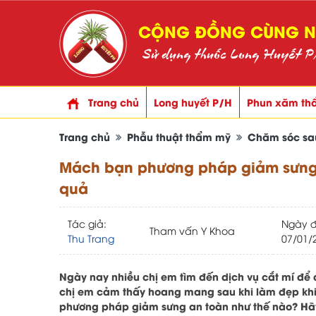
CỘNG ĐỒNG CÙNG NH
Sử dụng thuốc Long Huyết P/H
Trang chủ
Long huyết P/H
Phun xăm th
Trang chủ
Phẫu thuật thẩm mỹ
Chăm sóc sa
Mách bạn phương pháp giảm sưng 
quả
Tác giả:
Ngày 
Tham vấn Y Khoa
Thu Trang
07/01/
Ngày nay nhiều chị em tìm đến dịch vụ cắt mí để đ
chị em cảm thấy hoang mang sau khi làm đẹp khi
phương pháp giảm sưng an toàn như thế nào? Hãy 