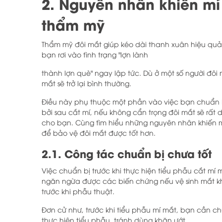
2. Nguyên nhân khiến mí
thẩm mỹ
Thẩm mỹ đôi mắt giúp kéo dài thanh xuân hiệu quả, 
bạn rơi vào tình trạng "lợn lành
thành lợn què" ngay lập tức. Dù ở một số người đôi m
mắt sẽ trở lại bình thường.
Điều này phụ thuộc một phần vào việc bạn chuẩn b
bởi sau cắt mí, nếu không cẩn trọng đôi mắt sẽ rất 
cho bạn. Cùng tìm hiểu những nguyên nhân khiến m
để bảo vệ đôi mắt được tốt hơn.
2.1. Công tác chuẩn bị chưa tốt
Việc chuẩn bị trước khi thực hiện tiểu phẫu cắt mí 
ngăn ngừa được các biến chứng nếu vệ sinh mắt kh
trước khi phẫu thuật.
Đơn cử như, trước khi tiểu phẫu mí mắt, bạn cần 
thực hiện tiểu phẫu, tránh dùng khăn ướt.