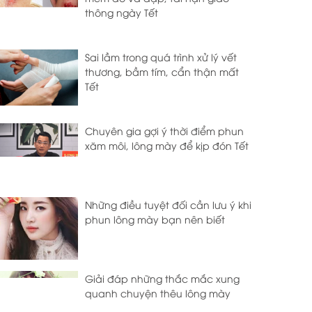
thông ngày Tết
Sai lầm trong quá trình xử lý vết
thương, bầm tím, cẩn thận mất
Tết
Chuyên gia gợi ý thời điểm phun
xăm môi, lông mày để kịp đón Tết
Những điều tuyệt đối cần lưu ý khi
phun lông mày bạn nên biết
Giải đáp những thắc mắc xung
quanh chuyện thêu lông mày