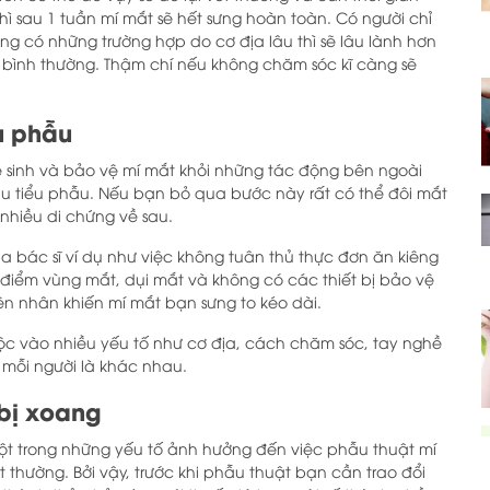
hì sau 1 tuần mí mắt sẽ hết sưng hoàn toàn. Có người chỉ
g có những trường hợp do cơ địa lâu thì sẽ lâu lành hơn
ại bình thường. Thậm chí nếu không chăm sóc kĩ càng sẽ
u phẫu
ệ sinh và bảo vệ mí mắt khỏi những tác động bên ngoài
au tiểu phẫu. Nếu bạn bỏ qua bước này rất có thể đôi mắt
nhiều di chứng về sau.
ủa bác sĩ ví dụ như việc không tuân thủ thực đơn ăn kiêng
 điểm vùng mắt, dụi mắt và không có các thiết bị bảo vệ
ên nhân khiến mí mắt bạn sưng to kéo dài.
uộc vào nhiều yếu tố như cơ địa, cách chăm sóc, tay nghề
 mỗi người là khác nhau.
 bị xoang
 một trong những yếu tố ảnh hưởng đến việc phẫu thuật mí
t thường. Bởi vậy, trước khi phẫu thuật bạn cần trao đổi