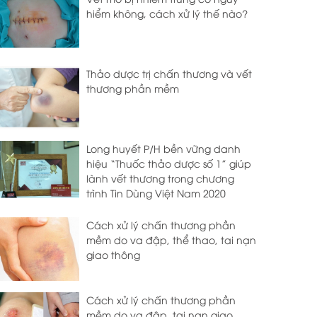
hiểm không, cách xử lý thế nào?
Thảo dược trị chấn thương và vết
thương phần mềm
Long huyết P/H bền vững danh
hiệu “Thuốc thảo dược số 1” giúp
lành vết thương trong chương
trình Tin Dùng Việt Nam 2020
Cách xử lý chấn thương phần
mềm do va đập, thể thao, tai nạn
giao thông
Cách xử lý chấn thương phần
mềm do va đập, tai nạn giao