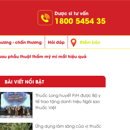
Dược sĩ tư vấn
1800 5454 35
thương - chấn thương
Hỏi đáp
Điểm bán
au phẫu thuật thẩm mỹ mí mắt hiệu quả
BÀI VIẾT NỔI BẬT
Thuốc Long huyết P/H được Bộ y
tế trao tặng danh hiệu Ngôi sao
thuốc Việt
Ứng dụng lâm sàng của vị thuốc