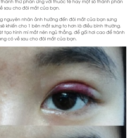
ến thành thử phản ứng với thuốc tê hay một số thành phần
ề sau cho đôi mắt của bạn.
ững nguyên nhân ảnh hưởng đến đôi mắt của bạn sưng
ẽ khiến cho 1 bên mắt sưng to hơn là điều bình thường.
ật tạo hình mí mắt nên ngủ thẳng, để gối hơi cao để tránh
ng có về sau cho đôi mắt của bạn.