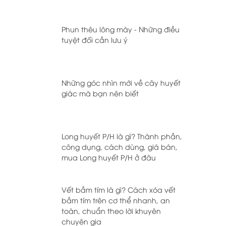
Phun thêu lông mày - Những điều
tuyệt đối cần lưu ý
Những góc nhìn mới về cây huyết
giác mà bạn nên biết
Long huyết P/H là gì? Thành phần,
công dụng, cách dùng, giá bán,
mua Long huyết P/H ở đâu
Vết bầm tím là gì? Cách xóa vết
bầm tím trên cơ thể nhanh, an
toàn, chuẩn theo lời khuyên
chuyên gia