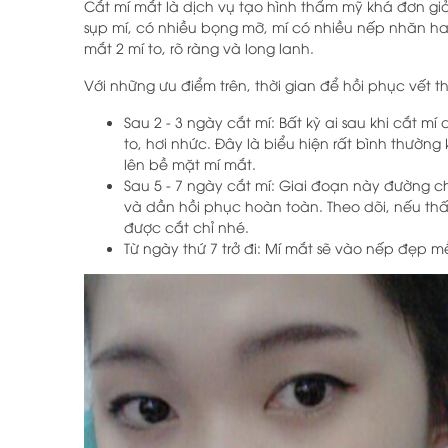
Cắt mí mắt là dịch vụ tạo hình thẩm mỹ khá đơn g
sụp mí, có nhiều bọng mỡ, mí có nhiều nếp nhăn ha
mắt 2 mí to, rõ ràng và long lanh.
Với những ưu điểm trên, thời gian để hồi phục vết 
Sau 2 - 3 ngày cắt mí: Bất kỳ ai sau khi cắt m
to, hơi nhức. Đây là biểu hiện rất bình thườn
lên bề mặt mí mắt.
Sau 5 - 7 ngày cắt mí: Giai đoạn này đường c
và dần hồi phục hoàn toàn. Theo dõi, nếu th
được cắt chỉ nhé.
Từ ngày thứ 7 trở đi: Mí mắt sẽ vào nếp đẹp m