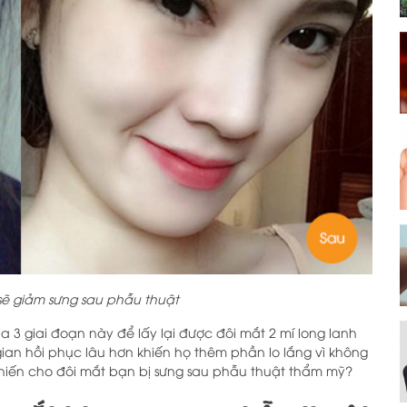
sẽ giảm sưng sau phẫu thuật
a 3 giai đoạn này để lấy lại được đôi mắt 2 mí long lanh
gian hồi phục lâu hơn khiến họ thêm phần lo lắng vì không
khiến cho đôi mắt bạn bị sưng sau phẫu thuật thẩm mỹ?