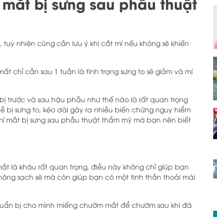
 mắt bị sưng sau phẫu thuật
tuy nhiên cũng cần lưu ý khi cắt mí nếu không sẽ khiến
ắt chỉ cần sau 1 tuần là tình trạng sưng to sẽ giảm và mí
ị trước và sau hậu phẫu như thế nào là rất quan trọng
dễ bị sưng to, kéo dài gây ra nhiều biến chứng nguy hiểm
í mắt bị sưng sau phẫu thuật thẩm mỹ mà bạn nên biết
mắt là khâu rất quan trọng, điều này không chỉ giúp bạn
ông sạch sẽ mà còn giúp bạn có một tinh thần thoải mái
chuẩn bị cho mình miếng chườm mắt để chườm sau khi đã