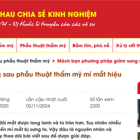
AU CHIA SẺ KINH NGHIỆM
 - Vị thuốc bí truyền của các võ sư
ẩm mỹ
Phẫu thuật thẩm mỹ
Bầm tím, phù nề
Xử lý vết 
u phẫu thuật thẩm mỹ
Mách bạn phương pháp giảm sưng s
sau phẫu thuật thẩm mỹ mí mắt hiệu
đăng
Lần cập nhật cuối:
Số lần xem:
2020
02/11/2024
2200
ôi mắt được long lanh và to tròn hơn. Tuy nhiên nhiều
ến mí mắt bị sưng to. Vậy đâu là nguyên nhân và
theo dõi bài viết sau để được giải đáp.