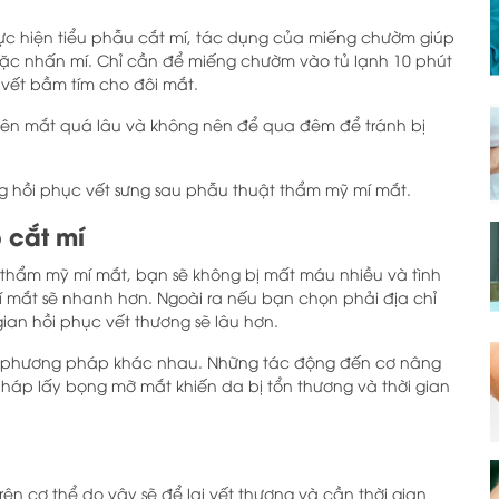
thực hiện tiểu phẫu cắt mí, tác dụng của miếng chườm giúp
oặc nhấn mí. Chỉ cần để miếng chườm vào tủ lạnh 10 phút
 vết bầm tím cho đôi mắt.
rên mắt quá lâu và không nên để qua đêm để tránh bị
 hồi phục vết sưng sau phẫu thuật thẩm mỹ mí mắt.
 cắt mí
i thẩm mỹ mí mắt, bạn sẽ không bị mất máu nhiều và tình
mí mắt sẽ nhanh hơn. Ngoài ra nếu bạn chọn phải địa chỉ
gian hồi phục vết thương sẽ lâu hơn.
ều phương pháp khác nhau. Những tác động đến cơ nâng
áp lấy bọng mỡ mắt khiến da bị tổn thương và thời gian
rên cơ thể do vậy sẽ để lại vết thương và cần thời gian