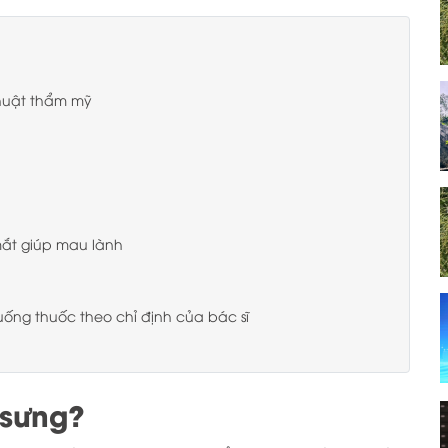
thuật thẩm mỹ
mắt giúp mau lành
ống thuốc theo chỉ định của bác sĩ
 sưng?