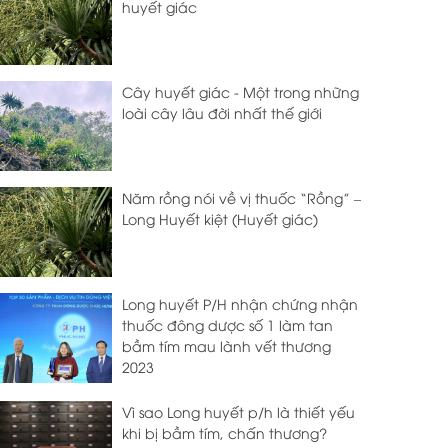
huyết giác
Cây huyết giác - Một trong những
loài cây lâu đời nhất thế giới
Năm rồng nói về vị thuốc “Rồng” –
Long Huyết kiệt (Huyết giác)
Long huyết P/H nhận chứng nhận
thuốc đông dược số 1 làm tan
bầm tím mau lành vết thương
2023
Vì sao Long huyết p/h là thiết yếu
khi bị bầm tím, chấn thương?