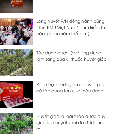
Long huyết P/H đồng hành cùng
“The PMU Việt Nam” - Tìm kiếm tài
năng phun xăm thẩm mỹ
Tác dụng dược lý và ứng dụng
lâm sàng của vị thuốc huyết giác
Khoa học chứng minh huyết giác
có tác dụng tan cục máu đông
Huyết giác là loài thảo dược quý
giúp tan huyết khối đã được tìm
ra