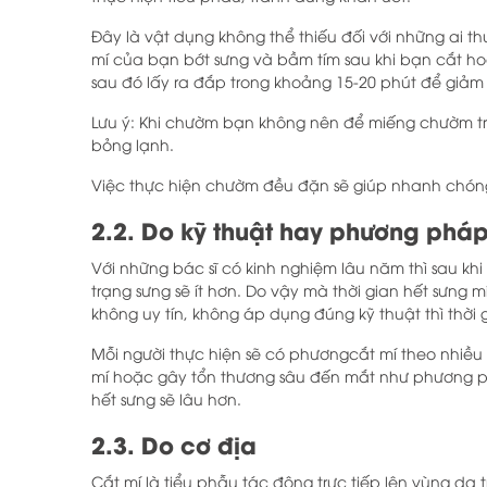
Đây là vật dụng không thể thiếu đối với những ai 
mí của bạn bớt sưng và bầm tím sau khi bạn cắt h
sau đó lấy ra đắp trong khoảng 15-20 phút để giảm
Lưu ý: Khi chườm bạn không nên để miếng chườm t
bỏng lạnh.
Việc thực hiện chườm đều đặn sẽ giúp nhanh chóng
2.2. Do kỹ thuật hay phương pháp
Với những bác sĩ có kinh nghiệm lâu năm thì sau kh
trạng sưng sẽ ít hơn. Do vậy mà thời gian hết sưng 
không uy tín, không áp dụng đúng kỹ thuật thì thời 
Mỗi người thực hiện sẽ có phươngcắt mí theo nhi
mí hoặc gây tổn thương sâu đến mắt như phương ph
hết sưng sẽ lâu hơn.
2.3. Do cơ địa
Cắt mí là tiểu phẫu tác động trực tiếp lên vùng da t