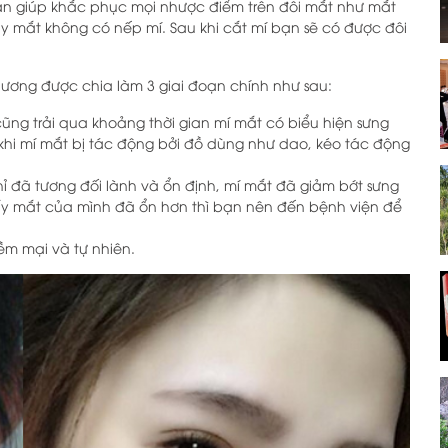
iản giúp khắc phục mọi nhược điểm trên đôi mắt như mắt
y mắt không có nếp mí. Sau khi cắt mí bạn sẽ có được đôi
thương được chia làm 3 giai đoạn chính như sau:
í cũng trải qua khoảng thời gian mí mắt có biểu hiện sưng
g khi mí mắt bị tác động bởi đồ dùng như dao, kéo tác động
hỉ đã tương đối lành và ổn định, mí mắt đã giảm bớt sưng
ấy mắt của mình đã ổn hơn thì bạn nên đến bệnh viện để
ềm mại và tự nhiên.