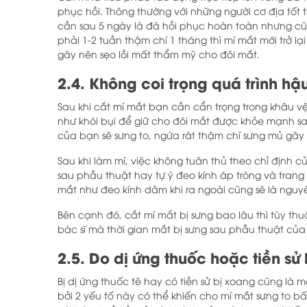
phục hồi. Thông thường với những người cơ địa tốt t
cần sau 5 ngày là đã hồi phục hoàn toàn nhưng cũn
phải 1-2 tuần thậm chí 1 tháng thì mí mắt mới trở l
gây nên sẹo lồi mất thẩm mỹ cho đôi mắt.
2.4. Không coi trọng quá trình hậ
Sau khi cắt mí mắt bạn cần cẩn trọng trong khâu v
như khói bụi để giữ cho đôi mắt được khỏe mạnh s
của bạn sẽ sưng to, ngứa rát thậm chí sưng mủ gây 
Sau khi làm mí, việc không tuân thủ theo chỉ định c
sau phẫu thuật hay tự ý đeo kính áp tròng và trang
mắt như đeo kính dâm khi ra ngoài cũng sẽ là nguy
Bên cạnh đó, cắt mí mắt bị sưng bao lâu thì tùy th
bác sĩ mà thời gian mắt bị sưng sau phẫu thuật của
2.5. Do dị ứng thuốc hoặc tiền sử
Bị dị ứng thuốc tê hay có tiền sử bị xoang cũng là
bởi 2 yếu tố này có thể khiến cho mí mắt sưng to bấ