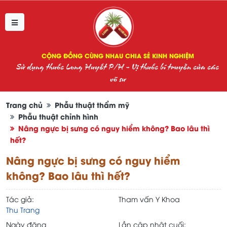
CỘNG ĐỒNG CÙNG NHAU CHIA SẺ KINH NGHIỆM
Sử dụng thuốc Long Huyết P/H - Vị thuốc bí truyền của các
võ sư
Trang chủ
Phẫu thuật thẩm mỹ
Phẫu thuật chỉnh hình
Nâng ngực bị sưng có nguy hiểm không? Bao lâu thì
hết?
Nâng ngực bị sưng có nguy hiểm
không? Bao lâu thì hết?
Tác giả:
Tham vấn Y Khoa
Thu Trang
Ngày đăng
Lần cập nhật cuối: