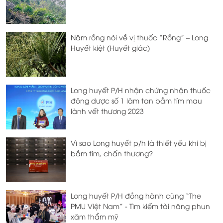
Năm rồng nói về vị thuốc “Rồng” – Long
Huyết kiệt (Huyết giác)
Long huyết P/H nhận chứng nhận thuốc
đông dược số 1 làm tan bầm tím mau
lành vết thương 2023
Vì sao Long huyết p/h là thiết yếu khi bị
bầm tím, chấn thương?
Long huyết P/H đồng hành cùng “The
PMU Việt Nam” - Tìm kiếm tài năng phun
xăm thẩm mỹ