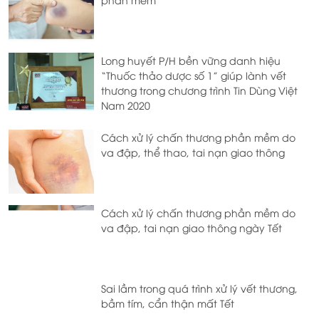
Long huyết P/H bền vững danh hiệu
“Thuốc thảo dược số 1” giúp lành vết
thương trong chương trình Tin Dùng Việt
Nam 2020
Cách xử lý chấn thương phần mềm do
va đập, thể thao, tai nạn giao thông
Cách xử lý chấn thương phần mềm do
va đập, tai nạn giao thông ngày Tết
Sai lầm trong quá trình xử lý vết thương,
bầm tím, cẩn thận mất Tết