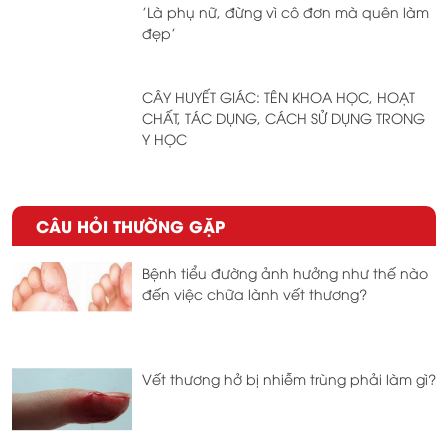
'Là phụ nữ, đừng vì cô đơn mà quên làm
đẹp'
CÂY HUYẾT GIÁC: TÊN KHOA HỌC, HOẠT
CHẤT, TÁC DỤNG, CÁCH SỬ DỤNG TRONG
Y HỌC
CÂU HỎI THƯỜNG GẶP
Bệnh tiểu đường ảnh hưởng như thế nào
đến việc chữa lành vết thương?
Vết thương hở bị nhiễm trùng phải làm gì?