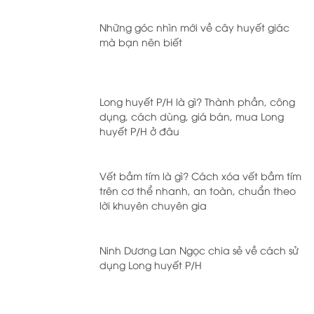
Những góc nhìn mới về cây huyết giác
mà bạn nên biết
Long huyết P/H là gì? Thành phần, công
dụng, cách dùng, giá bán, mua Long
huyết P/H ở đâu
Vết bầm tím là gì? Cách xóa vết bầm tím
trên cơ thể nhanh, an toàn, chuẩn theo
lời khuyên chuyên gia
Ninh Dương Lan Ngọc chia sẻ về cách sử
dụng Long huyết P/H