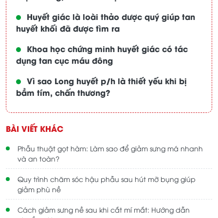
Huyết giác là loài thảo dược quý giúp tan
huyết khối đã được tìm ra
Khoa học chứng minh huyết giác có tác
dụng tan cục máu đông
Vì sao Long huyết p/h là thiết yếu khi bị
bầm tím, chấn thương?
BÀI VIẾT KHÁC
Phẫu thuật gọt hàm: Làm sao để giảm sưng má nhanh
và an toàn?
Quy trình chăm sóc hậu phẫu sau hút mỡ bụng giúp
giảm phù nề
Cách giảm sưng nề sau khi cắt mí mắt: Hướng dẫn