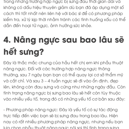
Trong những trường hợp ngực bị sưng đau thời gian dài và
không có dấu hiệu thuyên giảm dù bạn đã áp dụng một số
cách thì tốt nhất nên liên hệ với bác sĩ để có phương pháp
kiểm tra, xử lý kịp thời nhằm tránh các tình huống xấu có thể
dẫn đến hoại tử ngực, ảnh hưởng sức khỏe.
4. Nâng ngực sau bao lâu sẽ
hết sưng?
Đây là thắc mắc chung của hầu hết chị em khi phẫu thuật
nâng ngực. Đối với các trường hợp nâng ngực thông
thường, sau 7 ngày bạn bạn có thể quay lại cơ sở thẩm mỹ
và cắt chỉ. Và sau 3 – 4 tuần ngực sẽ đi vào ổn định, đẹp
lên, không còn đau sưng và cứng như những ngày đầu. Còn
tình trạng nâng ngực bị sưng bao lâu sẽ hết còn tùy thuộc
vào nhiều yếu tố, trong đó có những yếu tố cơ bản sau đây:
- Phương pháp nâng ngực: Đây là yếu tố có sự tác động
trực tiếp đến việc bạn sẽ bị sưng đau trong bao lâu. Hiện
nay có rất nhiều phương pháp nâng ngực, nhưng nếu bạn
lựa chọn phẫu thuật nâng ngực nội soi thì tình trạng sưng