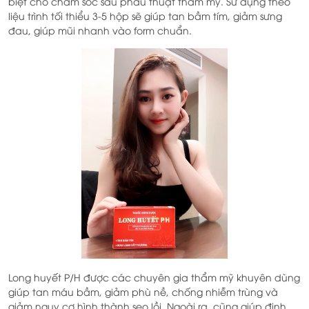
biệt cho chăm sóc sau phẫu thuật thẩm mỹ. Sử dụng theo
liệu trình tối thiểu 3-5 hộp sẽ giúp tan bầm tím, giảm sưng
đau, giúp mũi nhanh vào form chuẩn.
Long huyết P/H được các chuyên gia thẩm mỹ khuyên dùng
giúp tan máu bầm, giảm phù nề, chống nhiễm trùng và
giảm nguy cơ hình thành sẹo lồi. Ngoài ra, cũng giúp định