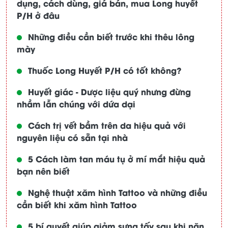
dụng, cách dùng, giá bán, mua Long huyết
P/H ở đâu
Những điều cần biết trước khi thêu lông
mày
Thuốc Long Huyết P/H có tốt không?
Huyết giác - Dược liệu quý nhưng đừng
nhầm lẫn chúng với dứa dại
Cách trị vết bầm trên da hiệu quả với
nguyên liệu có sẵn tại nhà
5 Cách làm tan máu tụ ở mí mắt hiệu quả
bạn nên biết
Nghệ thuật xăm hình Tattoo và những điều
cần biết khi xăm hình Tattoo
5 bí quyết giúp giảm sưng tấy sau khi nặn