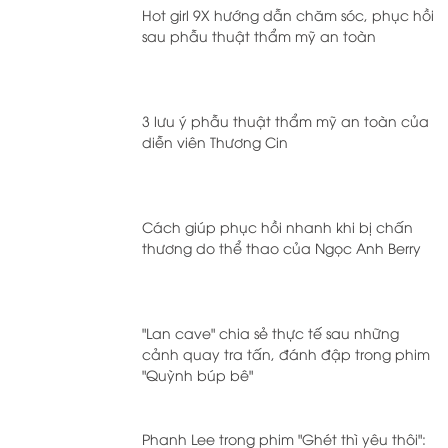
Hot girl 9X hướng dẫn chăm sóc, phục hồi
sau phẫu thuật thẩm mỹ an toàn
3 lưu ý phẫu thuật thẩm mỹ an toàn của
diễn viên Thương Cin
Cách giúp phục hồi nhanh khi bị chấn
thương do thể thao của Ngọc Anh Berry
"Lan cave" chia sẻ thực tế sau những
cảnh quay tra tấn, đánh đập trong phim
"Quỳnh búp bê"
Phanh Lee trong phim "Ghét thì yêu thôi":