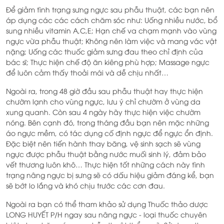
Để giảm tình trạng sưng ngực sau phẫu thuật, các bạn nên
áp dụng các các cách chăm sóc như: Uống nhiều nước, bổ
sung nhiều vitamin A,C,E; Hạn chế va chạm mạnh vào vùng
ngực vừa phẫu thuật; Không nên làm việc và mang vác vật
nặng; Uống các thuốc giảm sưng đau theo chỉ định của
bác sĩ; Thực hiện chế độ ăn kiêng phù hợp; Massage ngực
để luôn cảm thấy thoải mái và dễ chịu nhất…
Ngoài ra, trong 48 giờ đầu sau phẫu thuật hay thực hiện
chườm lạnh cho vùng ngực, lưu ý chỉ chườm ở vùng da
xung quanh. Còn sau 4 ngày hãy thực hiện việc chườm
nóng. Bên cạnh đó, trong tháng đầu bạn nên mặc những
áo ngực mềm, có tác dụng cố định ngực để ngực ổn định.
Đặc biệt nên tiến hành thay băng, vệ sinh sạch sẽ vùng
ngực được phẫu thuật bằng nước muối sinh lý, đảm bảo
vết thương luôn khô… Thực hiện tốt những cách này tình
trạng nâng ngực bị sưng sẽ có dấu hiệu giảm đáng kể, bạn
sẽ bớt lo lắng và khó chịu trước các cơn đau.
Ngoài ra bạn có thể tham khảo sử dụng Thuốc thảo dược
LONG HUYẾT P/H ngay sau nâng ngực - loại thuốc chuyên