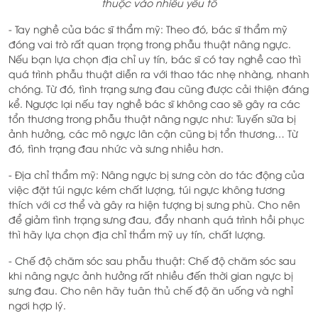
thuộc vào nhiều yếu tố
- Tay nghề của bác sĩ thẩm mỹ: Theo đó, bác sĩ thẩm mỹ
đóng vai trò rất quan trọng trong phẫu thuật nâng ngực.
Nếu bạn lựa chọn địa chỉ uy tín, bác sĩ có tay nghề cao thì
quá trình phẫu thuật diễn ra với thao tác nhẹ nhàng, nhanh
chóng. Từ đó, tình trạng sưng đau cũng được cải thiện đáng
kể. Ngược lại nếu tay nghề bác sĩ không cao sẽ gây ra các
tổn thương trong phẫu thuật nâng ngực như: Tuyến sữa bị
ảnh hưởng, các mô ngực lân cận cũng bị tổn thương… Từ
đó, tình trạng đau nhức và sưng nhiều hơn.
- Địa chỉ thẩm mỹ: Nâng ngực bị sưng còn do tác động của
việc đặt túi ngực kém chất lượng, túi ngực không tương
thích với cơ thể và gây ra hiện tượng bị sưng phù. Cho nên
để giảm tình trạng sưng đau, đẩy nhanh quá trình hồi phục
thì hãy lựa chọn địa chỉ thẩm mỹ uy tín, chất lượng.
- Chế độ chăm sóc sau phẫu thuật: Chế độ chăm sóc sau
khi nâng ngực ảnh hưởng rất nhiều đến thời gian ngực bị
sưng đau. Cho nên hãy tuân thủ chế độ ăn uống và nghỉ
ngơi hợp lý.