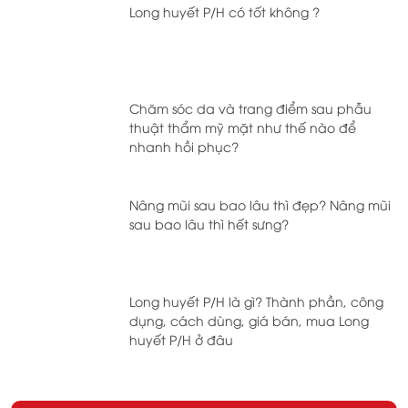
Long huyết P/H có tốt không ?
Chăm sóc da và trang điểm sau phẫu
thuật thẩm mỹ mặt như thế nào để
nhanh hồi phục?
Nâng mũi sau bao lâu thì đẹp? Nâng mũi
sau bao lâu thì hết sưng?
Long huyết P/H là gì? Thành phần, công
dụng, cách dùng, giá bán, mua Long
huyết P/H ở đâu