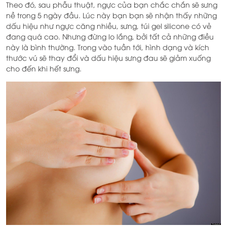
Theo đó, sau phẫu thuật, ngực của bạn chắc chắn sẽ sưng
nề trong 5 ngày đầu. Lúc này bạn bạn sẽ nhận thấy những
dấu hiệu như ngực căng nhiều, sưng, túi gel silicone có vẻ
đang quá cao. Nhưng đừng lo lắng, bởi tất cả những điều
này là bình thường. Trong vào tuần tới, hình dạng và kích
thước vú sẽ thay đổi và dấu hiệu sưng đau sẽ giảm xuống
cho đến khi hết sưng.