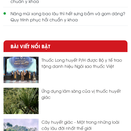
chuẩn y khoa
Nâng mũi xong bao lâu thì hết sưng bầm và gom dáng?
Quy trình phục hồi chuẩn y khoa
BÀI VIẾT NỔI BẬT
Thuốc Long huyết P/H được Bộ y tế trao
tặng danh hiệu Ngôi sao thuốc Việt
Ứng dụng lâm sàng của vị thuốc huyết
giác
Cây huyết giác - Một trong những loài
cây lâu đời nhất thế giới