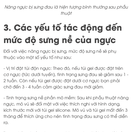
Nâng ngực bị sưng đau là hiện tượng bình thường sau phẫu
thuật
3. Các yếu tố tác động đến
mức độ sưng nề của ngực
Đối với việc nâng ngực bị sưng, mức độ sưng nề sẽ phụ
thuộc vào một số yếu tố như sau:
- Vị trí đặt túi độn ngực: Theo đó, nếu túi gel được đặt trên
cơ ngực (tức dưới tuyến), tình trạng sưng đau sẽ giảm sau 1 -
2 tuần. Còn nếu túi gel được đặt dưới cơ ngực bạn phải
chờ đến 3 - 4 tuần cảm giác sưng đau mới giảm.
- Tình trạng sưng nề phần mô mềm: Sau khi phẫu thuật nâng
ngực, mô vú sẽ đối mặt với việc thích nghi với hình dạng,
kích thước mới với túi gel silicone. Mô vú và túi gel mất đến 3
tháng để thích ứng cho nên tình trạng đau sưng có thể diễn
ra.