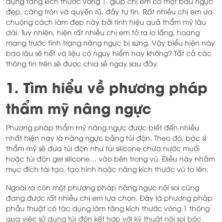
dụng tăng kích thước vòng 1, giúp chị em có một bầu ngực
đẹp, căng tròn và quyến rũ, đầy tự tin. Rất nhiều chị em ưa
chuộng cách làm đẹp này bởi tính hiệu quả thẩm mỹ lâu
dài. Tuy nhiên, hiện rất nhiều chị em tỏ ra lo lắng, hoang
mang trước tình trạng nâng ngực bị sưng. Vậy biểu hiện này
bao lâu sẽ hết và liệu có nguy hiểm hay không? Tất cả các
thông tin trên sẽ được chia sẻ ngay sau đây.
1. Tìm hiểu về phương pháp
thẩm mỹ nâng ngực
Phương pháp thẩm mỹ nâng ngực được biết đến nhiều
nhất hiện nay là nâng ngực bằng túi độn. Theo đó, bác sĩ
thẩm mỹ sẽ đưa túi độn như túi silicone chứa nước muối
hoặc túi độn gel silicone… vào bên trong vú. Điều này nhằm
mục đích tái tạo, tạo hình hoặc nâng kích thước vú to lên.
Ngoài ra còn một phương pháp nâng ngực nội soi cũng
đang được rất nhiều chị em lựa chọn. Đây là phương pháp
phẫu thuật có tác dụng làm tăng kích thước vòng 1 thông
qua việc sử dụng túi độn kết hợp với kỹ thuật nội soi bóc