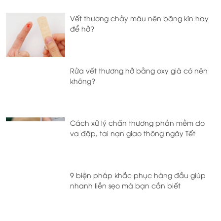
Vết thương chảy máu nên băng kín hay
để hở?
Rửa vết thương hở bằng oxy già có nên
không?
Cách xử lý chấn thương phần mềm do
va đập, tai nạn giao thông ngày Tết
9 biện pháp khắc phục hàng đầu giúp
nhanh liền sẹo mà bạn cần biết