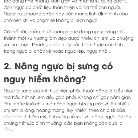
tác động nhẹ nhàng, đơn giản và nhất là sử dụng các túi
độn ngực có chất liệu thân thiện với cơ thể con người.
Ngoài ra, phương pháp này còn mang tính định hình cao
cho nên khi va chạm sẽ không bị lệch ngực.
Có thể nói, phẫu thuật nâng ngực đang ngày càng trở
thành một xu hướng làm đẹp được nhiều chị em ưa chuộng
và lựa chọn. Phương pháp này cải thiện được các tình
trạng ngực bị chảy xệ hoặc ngực lép, ngực nhỏ…
2. Nâng ngực bị sưng có
nguy hiểm không?
Ngực bị sưng sau khi thực hiện phẫu thuật nâng là biểu hiện
mà hầu hết chị em đều gặp phải. Không chỉ gây cảm giác
đau nhức khó chịu mà nâng ngực bị sưng còn khiến nhiều
chị em lo lắng, hoang mang. Tuy nhiên, theo chia sẻ của
các bác sĩ thẩm mỹ, tình sưng nề sau khi nâng ngực là triệu
chứng hết sức bình thường, các bạn không cần quá lo
lắng.