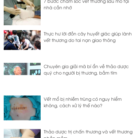
7 bước chăm sóc vết thương sau mổ tại
nhà cần nhớ
Thực hư lời đồn cây huyết giác giúp lành
vết thương do tai nạn giao thông
Chuyên gia giải mã bí ẩn về thảo dược
quý cho người bị thương, bầm tím
Vết mổ bị nhiễm trùng có nguy hiểm
không, cách xử lý thế nào?
Thảo dược trị chấn thương và vết thương
phần mềm