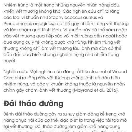
Nhiễm trùng là một trong những nguyên nhân hàng đầu
khiến vết thương không khô. Các nghiên cứu chỉ ra rằng
các loại vi khuẩn như Staphylococcus aureus và
Pseudomonas aeruginosa có thể gây nhiễm trùng vết thương
và làm chậm quá trình lành. Vi khuẩn này có thể xâm nhập
vào vết thương qua tiếp xúc với môi trường bên ngoài hoặc
qua dụng cụ y tế không được khử trùng. Nhiễm trùng vết
thương không chỉ làm vết thương lâu lành mà còn có thể
dẫn đến các biến chứng nghiêm trọng như nhiễm trùng
huyết.
Nghiên cứu: Một nghiên cứu đăng tải trên Journal of Wound
Care chỉ ra rằng 60% vết thương không lành có dấu hiệu
nhiễm trùng, và các vi khuẩn kháng thuốc là nguyên nhân
chính gây chậm lành vết thương (Mayrand et al., 2016).
Đái tháo đường
Bệnh đái tháo đường gây ra sự suy giảm đáng kể trong khả
năng phục hồi của cơ thể, đặc biệt là trong việc tái tạo mô
tại vết thương. Đái tháo đường làm giảm khả năng cung