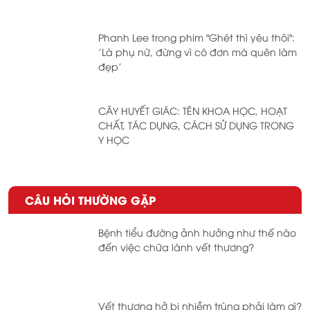
Phanh Lee trong phim "Ghét thì yêu thôi":
'Là phụ nữ, đừng vì cô đơn mà quên làm
đẹp'
CÂY HUYẾT GIÁC: TÊN KHOA HỌC, HOẠT
CHẤT, TÁC DỤNG, CÁCH SỬ DỤNG TRONG
Y HỌC
CÂU HỎI THƯỜNG GẶP
Bệnh tiểu đường ảnh hưởng như thế nào
đến việc chữa lành vết thương?
Vết thương hở bị nhiễm trùng phải làm gì?