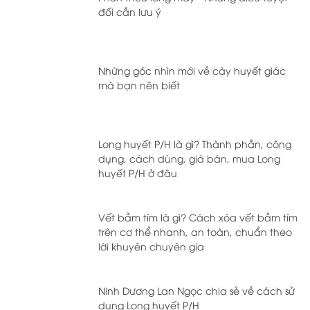
đối cần lưu ý
Những góc nhìn mới về cây huyết giác
mà bạn nên biết
Long huyết P/H là gì? Thành phần, công
dụng, cách dùng, giá bán, mua Long
huyết P/H ở đâu
Vết bầm tím là gì? Cách xóa vết bầm tím
trên cơ thể nhanh, an toàn, chuẩn theo
lời khuyên chuyên gia
Ninh Dương Lan Ngọc chia sẻ về cách sử
dụng Long huyết P/H