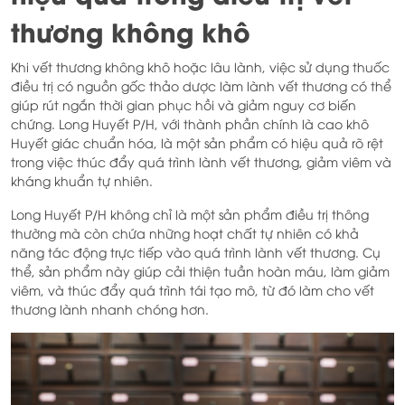
thương không khô
Khi vết thương không khô hoặc lâu lành, việc sử dụng thuốc
điều trị có nguồn gốc thảo dược làm lành vết thương có thể
giúp rút ngắn thời gian phục hồi và giảm nguy cơ biến
chứng. Long Huyết P/H, với thành phần chính là cao khô
Huyết giác chuẩn hóa, là một sản phẩm có hiệu quả rõ rệt
trong việc thúc đẩy quá trình lành vết thương, giảm viêm và
kháng khuẩn tự nhiên.
Long Huyết P/H không chỉ là một sản phẩm điều trị thông
thường mà còn chứa những hoạt chất tự nhiên có khả
năng tác động trực tiếp vào quá trình lành vết thương. Cụ
thể, sản phẩm này giúp cải thiện tuần hoàn máu, làm giảm
viêm, và thúc đẩy quá trình tái tạo mô, từ đó làm cho vết
thương lành nhanh chóng hơn.