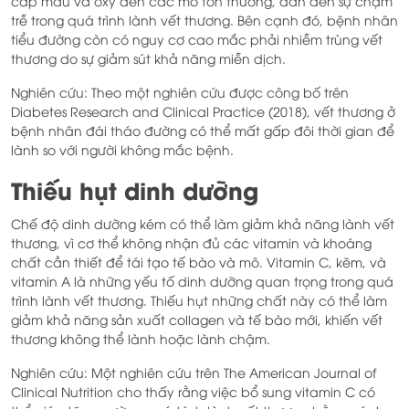
cấp máu và oxy đến các mô tổn thương, dẫn đến sự chậm
trễ trong quá trình lành vết thương. Bên cạnh đó, bệnh nhân
tiểu đường còn có nguy cơ cao mắc phải nhiễm trùng vết
thương do sự giảm sút khả năng miễn dịch.
Nghiên cứu: Theo một nghiên cứu được công bố trên
Diabetes Research and Clinical Practice (2018), vết thương ở
bệnh nhân đái tháo đường có thể mất gấp đôi thời gian để
lành so với người không mắc bệnh.
Thiếu hụt dinh dưỡng
Chế độ dinh dưỡng kém có thể làm giảm khả năng lành vết
thương, vì cơ thể không nhận đủ các vitamin và khoáng
chất cần thiết để tái tạo tế bào và mô. Vitamin C, kẽm, và
vitamin A là những yếu tố dinh dưỡng quan trọng trong quá
trình lành vết thương. Thiếu hụt những chất này có thể làm
giảm khả năng sản xuất collagen và tế bào mới, khiến vết
thương không thể lành hoặc lành chậm.
Nghiên cứu: Một nghiên cứu trên The American Journal of
Clinical Nutrition cho thấy rằng việc bổ sung vitamin C có