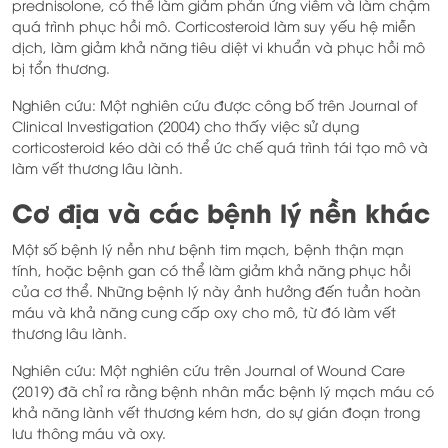
prednisolone, có thể làm giảm phản ứng viêm và làm chậm
quá trình phục hồi mô. Corticosteroid làm suy yếu hệ miễn
dịch, làm giảm khả năng tiêu diệt vi khuẩn và phục hồi mô
bị tổn thương.
Nghiên cứu: Một nghiên cứu được công bố trên Journal of
Clinical Investigation (2004) cho thấy việc sử dụng
corticosteroid kéo dài có thể ức chế quá trình tái tạo mô và
làm vết thương lâu lành.
Cơ địa và các bệnh lý nền khác
Một số bệnh lý nền như bệnh tim mạch, bệnh thận mạn
tính, hoặc bệnh gan có thể làm giảm khả năng phục hồi
của cơ thể. Những bệnh lý này ảnh hưởng đến tuần hoàn
máu và khả năng cung cấp oxy cho mô, từ đó làm vết
thương lâu lành.
Nghiên cứu: Một nghiên cứu trên Journal of Wound Care
(2019) đã chỉ ra rằng bệnh nhân mắc bệnh lý mạch máu có
khả năng lành vết thương kém hơn, do sự gián đoạn trong
lưu thông máu và oxy.