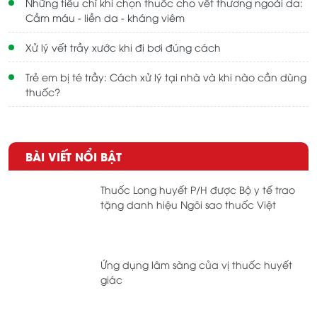
Những tiêu chí khi chọn thuốc cho vết thương ngoài da:
Cầm máu - liền da - kháng viêm
Xử lý vết trầy xước khi đi bơi đúng cách
Trẻ em bị té trầy: Cách xử lý tại nhà và khi nào cần dùng
thuốc?
BÀI VIẾT NỔI BẬT
Thuốc Long huyết P/H được Bộ y tế trao
tặng danh hiệu Ngôi sao thuốc Việt
Ứng dụng lâm sàng của vị thuốc huyết
giác