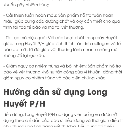
khuẩn gây nhiễm trùng.
- Cải thiện tuần hoàn máu: Sản phẩm hỗ trợ tuần hoàn
máu, giúp cung cấp dưỡng chất và oxy cần thiết cho quá
trình tái tạo tế bào và mô tại vết thương.
- Tái tạo mô hiệu quả: Với các hoạt chất trong cây Huyết
giác, Long Huyết P/H giúp kích thích sản sinh collagen và tế
bào da mới, từ đó giúp vết thương lành nhanh chóng mà
không để lại sẹo xấu.
- Giảm nguy cơ nhiễm trùng và bội nhiễm: Sản phẩm hỗ trợ
bảo vệ vết thương khỏi sự tấn công của vi khuẩn, đồng thời
giảm nguy cơ nhiễm trùng và các biến chứng khác.
Hướng dẫn sử dụng Long
Huyết P/H
Liều dùng: Long Huyết P/H có dạng viên uống và được sử
dụng theo chỉ dẫn của bác sĩ. Liều lượng và thời gian điều trị
phụ thuộc vào tình trạng vết thương. Liều dùng tối thiểu