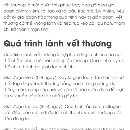
vết thương là một quá trình phức tạp, bao gồm ba giai
đoạn chính: viêm, tái tạo và tái cấu trúc mô. Tuy nhiên, nếu
bất kỳ giai đoạn nào trong quá trình này bị gián đoạn, vết
thương có thể không lành và tiếp tục kéo dài lâu hơn, thậm
chí trở thành mạn tính.
Quá trình lành vết thương
Quá trình lành vết thương là sự phản ứng tự nhiên của cơ
thể nhằm phục hồi các mô bị tổn thương. Quá trình này có
thể chia thành ba giai đoạn chính:
Giai đoạn viêm (0-4 ngày): Đây là giai đoạn đầu tiên khi cơ
thể đáp ứng với vết thương bằng cách tăng cường lưu
thông máu, cung cấp oxy và các tế bào miễn dịch để loại
bỏ vi khuẩn và các tác nhân gây hại.
Giai đoạn tái tạo (4-14 ngày): Quá trình sản xuất collagen
bắt đầu, các mô mới được hình thành, và vết thương bắt
đầu đóng lại.
Giai đoạn tái cấu trúc (14 ngày-1 năm): Mô mới được củng