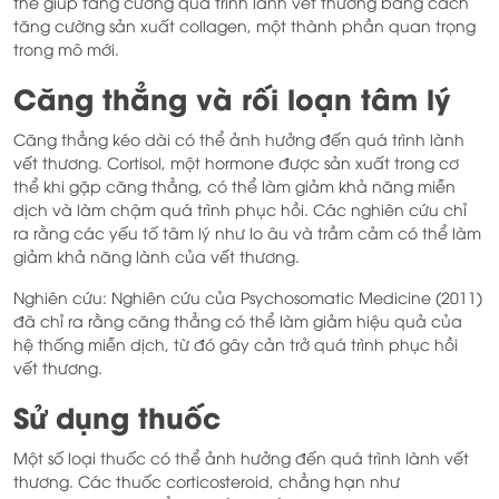
thể giúp tăng cường quá trình lành vết thương bằng cách
tăng cường sản xuất collagen, một thành phần quan trọng
trong mô mới.
Căng thẳng và rối loạn tâm lý
Căng thẳng kéo dài có thể ảnh hưởng đến quá trình lành
vết thương. Cortisol, một hormone được sản xuất trong cơ
thể khi gặp căng thẳng, có thể làm giảm khả năng miễn
dịch và làm chậm quá trình phục hồi. Các nghiên cứu chỉ
ra rằng các yếu tố tâm lý như lo âu và trầm cảm có thể làm
giảm khả năng lành của vết thương.
Nghiên cứu: Nghiên cứu của Psychosomatic Medicine (2011)
đã chỉ ra rằng căng thẳng có thể làm giảm hiệu quả của
hệ thống miễn dịch, từ đó gây cản trở quá trình phục hồi
vết thương.
Sử dụng thuốc
Một số loại thuốc có thể ảnh hưởng đến quá trình lành vết
thương. Các thuốc corticosteroid, chẳng hạn như