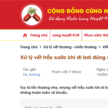
CỘNG ĐỒNG CÙNG NH
Sử dụng thuốc Long Huyết P/H
Trang chủ
Long huyết P/H
Phun xăm th
Trang chủ
Xử lý vết thương - chấn thương
Vế
Xử lý vết trầy xước khi đi bơi đúng
Tác giả:
Ngày 
Tham vấn Y Khoa
Ds. Hương
16/05/
Tuy là tổn thương nhẹ, nhưng vết trầy xước khi đi
không hoàn toàn vô khuẩn.
Nội dung bài viết