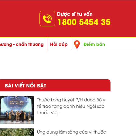
Dược sĩ tư vấn
1800 5454 35
thương - chấn thương
Hỏi đáp
Điểm bán
BÀI VIẾT NỔI BẬT
Thuốc Long huyết P/H được Bộ y
tế trao tặng danh hiệu Ngôi sao
thuốc Việt
Ứng dụng lâm sàng của vị thuốc