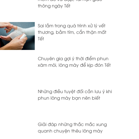
thông ngày Tết
Sai lầm trong quá trình xử lý vết
thương, bầm tím, cẩn thận mất
Tết
Chuyên gia gợi ý thời điểm phun
xăm môi, lông mày để kịp đón Tết
Những điều tuyệt đối cần lưu ý khi
phun lông mày bạn nên biết
Giải đáp những thắc mắc xung
quanh chuyện thêu lông mày