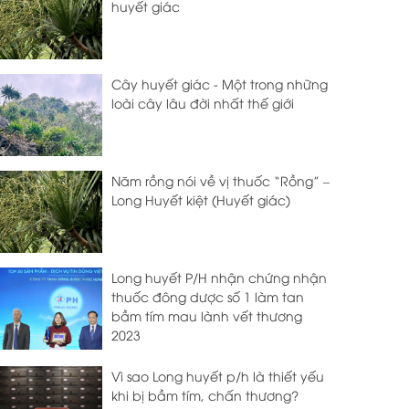
huyết giác
Cây huyết giác - Một trong những
loài cây lâu đời nhất thế giới
Năm rồng nói về vị thuốc “Rồng” –
Long Huyết kiệt (Huyết giác)
Long huyết P/H nhận chứng nhận
thuốc đông dược số 1 làm tan
bầm tím mau lành vết thương
2023
Vì sao Long huyết p/h là thiết yếu
khi bị bầm tím, chấn thương?