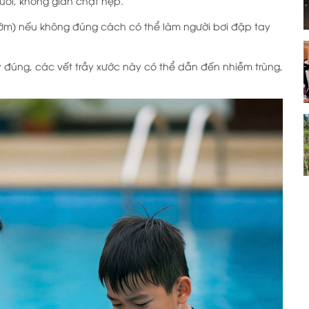
ười, không gian chật hẹp.
bướm) nếu không đúng cách có thể làm người bơi đập tay
ý đúng, các vết trầy xước này có thể dẫn đến nhiễm trùng,