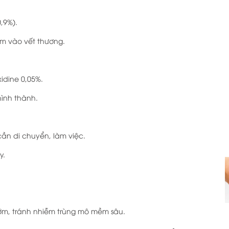
,9%).
ám vào vết thương.
idine 0,05%.
hình thành.
cần di chuyển, làm việc.
y.
ớm, tránh nhiễm trùng mô mềm sâu.