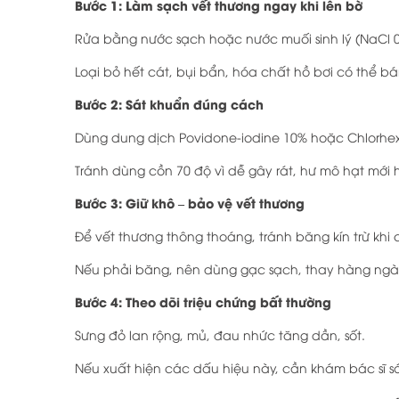
Bước 1: Làm sạch vết thương ngay khi lên bờ
Rửa bằng nước sạch hoặc nước muối sinh lý (NaCl 0
Loại bỏ hết cát, bụi bẩn, hóa chất hồ bơi có thể b
Bước 2: Sát khuẩn đúng cách
Dùng dung dịch Povidone-iodine 10% hoặc Chlorhex
Tránh dùng cồn 70 độ vì dễ gây rát, hư mô hạt mới 
Bước 3: Giữ khô – bảo vệ vết thương
Để vết thương thông thoáng, tránh băng kín trừ khi 
Nếu phải băng, nên dùng gạc sạch, thay hàng ngà
Bước 4: Theo dõi triệu chứng bất thường
Sưng đỏ lan rộng, mủ, đau nhức tăng dần, sốt.
Nếu xuất hiện các dấu hiệu này, cần khám bác sĩ s