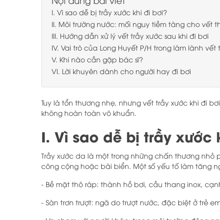
I. Vì sao dễ bị trầy xước khi đi bơi?
II. Môi trường nước: mối nguy tiềm tàng cho vết 
III. Hướng dẫn xử lý vết trầy xước sau khi đi bơi
IV. Vai trò của Long Huyết P/H trong làm lành vết
V. Khi nào cần gặp bác sĩ?
VI. Lời khuyên dành cho người hay đi bơi
Tuy là tổn thương nhẹ, nhưng vết trầy xước khi đi 
không hoàn toàn vô khuẩn.
I. Vì sao dễ bị trầy xước 
Trầy xước da là một trong những chấn thương nhỏ ph
công cộng hoặc bãi biển. Một số yếu tố làm tăng n
- Bề mặt thô ráp: thành hồ bơi, cầu thang inox, c
- Sàn trơn trượt: ngã do trượt nước, đặc biệt ở trẻ em