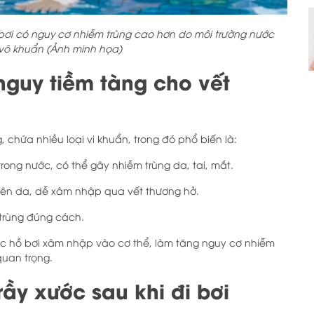
i bơi có nguy cơ nhiễm trùng cao hơn do môi trường nước
vô khuẩn (Ảnh minh họa)
 nguy tiềm tàng cho vết
 chứa nhiều loại vi khuẩn, trong đó phổ biến là:
ong nước, có thể gây nhiễm trùng da, tai, mắt.
 trên da, dễ xâm nhập qua vết thương hở.
 trùng đúng cách.
ước hồ bơi xâm nhập vào cơ thể, làm tăng nguy cơ nhiễm
 quan trọng.
trầy xước sau khi đi bơi