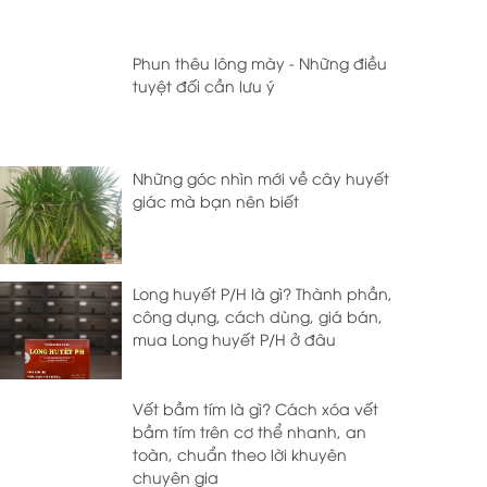
Phun thêu lông mày - Những điều
tuyệt đối cần lưu ý
Những góc nhìn mới về cây huyết
giác mà bạn nên biết
Long huyết P/H là gì? Thành phần,
công dụng, cách dùng, giá bán,
mua Long huyết P/H ở đâu
Vết bầm tím là gì? Cách xóa vết
bầm tím trên cơ thể nhanh, an
toàn, chuẩn theo lời khuyên
chuyên gia