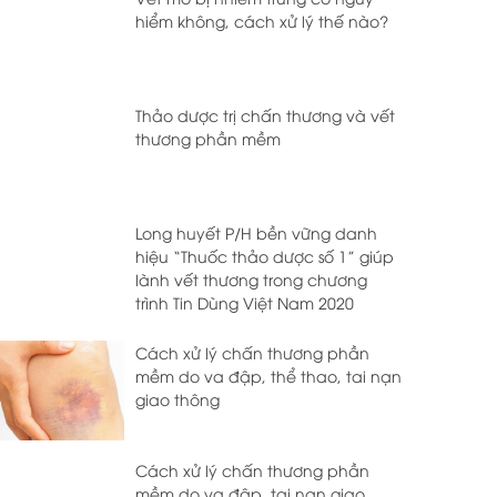
hiểm không, cách xử lý thế nào?
Thảo dược trị chấn thương và vết
thương phần mềm
Long huyết P/H bền vững danh
hiệu “Thuốc thảo dược số 1” giúp
lành vết thương trong chương
trình Tin Dùng Việt Nam 2020
Cách xử lý chấn thương phần
mềm do va đập, thể thao, tai nạn
giao thông
Cách xử lý chấn thương phần
mềm do va đập, tai nạn giao