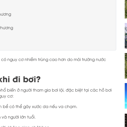
thương
 thương
bơi có nguy cơ nhiễm trùng cao hơn do môi trường nước
khi đi bơi?
ổ biến ở người tham gia bơi lội, đặc biệt tại các hồ bơi
guy cơ:
ạnh bể có thể gây xước da nếu va chạm.
 và người lớn tuổi.