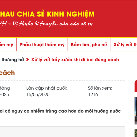
AU CHIA SẺ KINH NGHIỆM
 - Vị thuốc bí truyền của các võ sư
ẩm mỹ
Phẫu thuật thẩm mỹ
Bầm tím, phù nề
Xử lý vết 
t thương hở
Xử lý vết trầy xước khi đi bơi đúng cách
 cách
đăng
Lần cập nhật cuối:
Số lần xem:
2025
16/05/2025
1216
 bơi có nguy cơ nhiễm trùng cao hơn do môi trường nước