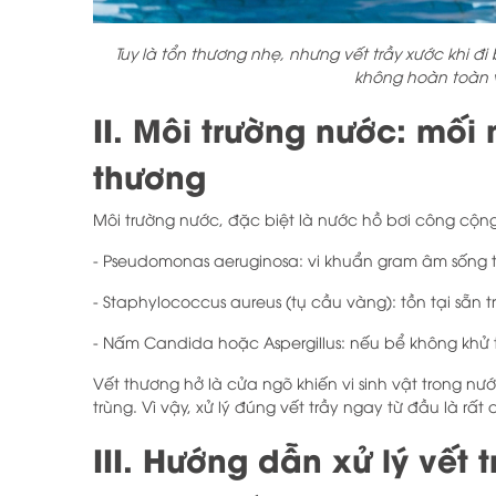
Tuy là tổn thương nhẹ, nhưng vết trầy xước khi đ
không hoàn toàn 
II. Môi trường nước: mối
thương
Môi trường nước, đặc biệt là nước hồ bơi công cộng,
- Pseudomonas aeruginosa: vi khuẩn gram âm sống tr
- Staphylococcus aureus (tụ cầu vàng): tồn tại sẵn
- Nấm Candida hoặc Aspergillus: nếu bể không khử
Vết thương hở là cửa ngõ khiến vi sinh vật trong n
trùng. Vì vậy, xử lý đúng vết trầy ngay từ đầu là rất
III. Hướng dẫn xử lý vết 