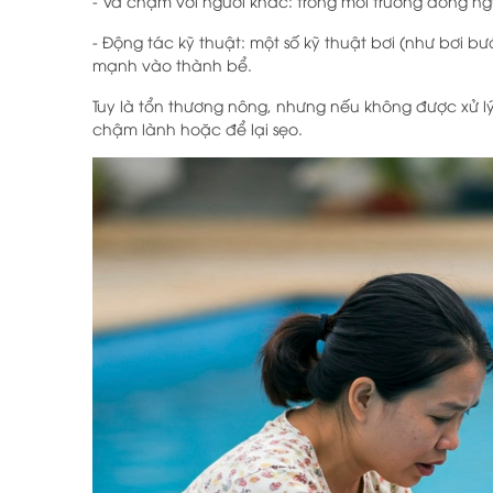
- Va chạm với người khác: trong môi trường đông ng
- Động tác kỹ thuật: một số kỹ thuật bơi (như bơi 
mạnh vào thành bể.
Tuy là tổn thương nông, nhưng nếu không được xử l
chậm lành hoặc để lại sẹo.