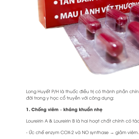
Long Huyết P/H là thuốc điều trị có thành phần chí
đời trong y học cổ truyền với công dụng:
1. Chống viêm – kháng khuẩn nhẹ
Loureirin A & Loureirin B là hai hoạt chất chính có t
- Ức chế enzym COX-2 và NO synthase → giảm viêm.