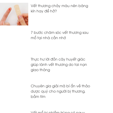
Vết thương chảy máu nên băng
kín hay để hở?
7 bước chăm sóc vết thương sau
mổ tại nhà cần nhớ
Thực hư lời đồn cây huyết giác
giúp lành vết thương do tai nạn
giao thông
Chuyên gia giải mã bí ẩn về thảo
dược quý cho người bị thương,
bầm tím
Vết mổ bị nhiễm trùng có nguy